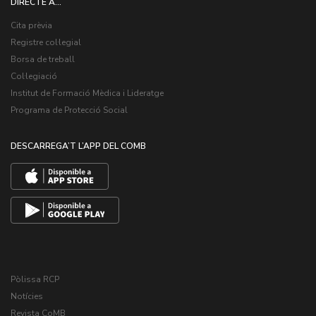
DIRECTE A...
Cita prèvia
Registre col·legial
Borsa de treball
Col·legiació
Institut de Formació Mèdica i Lideratge
Programa de Protecció Social
DESCARREGA’T L’APP DEL COMB
Pòlissa RCP
Notícies
Revista CoMB