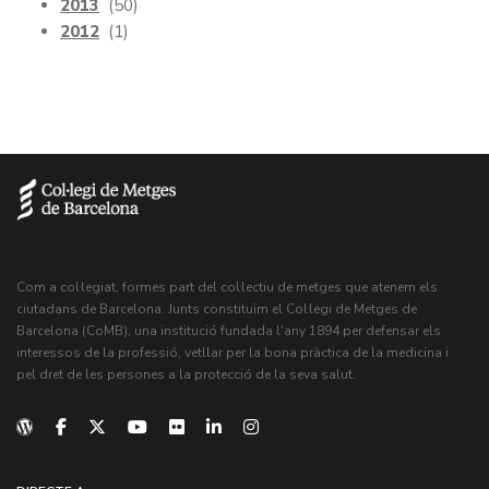
2013
(50)
2012
(1)
Com a col·legiat, formes part del col·lectiu de metges que atenem els
ciutadans de Barcelona. Junts constituïm el Col·legi de Metges de
Barcelona (CoMB), una institució fundada l'any 1894 per defensar els
interessos de la professió, vetllar per la bona pràctica de la medicina i
pel dret de les persones a la protecció de la seva salut.