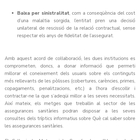
Baixa per sinistralitat
, com a conseqüència del cost
d’una malaltia sorgida, l’entitat pren una decisió
unilateral de rescissió de la relació contractual, sense
respectar els anys de fidelitat de l’assegurat.
Amb aquest acord de col·laboració, les dues institucions es
comprometen, doncs, a donar informació que permeti
millorar el coneixement dels usuaris sobre els continguts
més rellevants de les pòlisses (cobertures, carències, primes,
copagaments, penalitzacions, etc.) a l’hora d’escollir i
contractar-ne la que s’adeqüi millor a les seves necessitats.
Així mateix, els metges que treballin al sector de les
assegurances sanitàries podran disposar a les seves
consultes dels tríptics informatius sobre
Què cal saber sobre
les assegurances sanitàries.