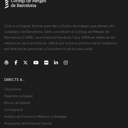
Com a col·legiat, formes part del col·lectiu de metges que atenem els
ciutadans de Barcelona. Junts constituïm el Col·legi de Metges de
Barcelona (CoMB), una institució fundada l'any 1894 per defensar els
interessos de la professió, vetllar per la bona pràctica de la medicina i
pel dret de les persones a la protecció de la seva salut.
DIRECTE A...
Cita prèvia
Registre col·legial
Borsa de treball
Col·legiació
Institut de Formació Mèdica i Lideratge
Programa de Protecció Social