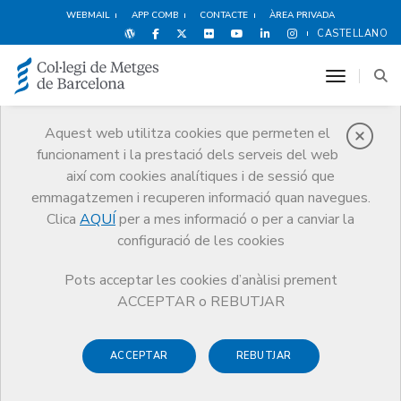
WEBMAIL
APP COMB
CONTACTE
ÀREA PRIVADA
CASTELLANO
toggle n
Aquest web utilitza cookies que permeten el
funcionament i la prestació dels serveis del web
Notícies
així com cookies analítiques i de sessió que
Comunicació
Notícies
emmagatzemen i recuperen informació quan navegues.
El CoMB i la CUS signen un acord per informar els ciutadans sobre
assegurances de salut
Clica
AQUÍ
per a mes informació o per a canviar la
configuració de les cookies
Pots acceptar les cookies d’anàlisi prement
ACCEPTAR o REBUTJAR
ACCEPTAR
REBUTJAR
6 DE JUNY DE 2016
El CoMB i la CUS signen un