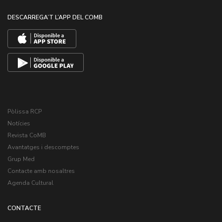
DESCARREGA’T L’APP DEL COMB
Pòlissa RCP
Notícies
Revista CoMB
Avantatges i descomptes
Grup Med
Contacte amb nosaltres
Agenda Cultural
CONTACTE