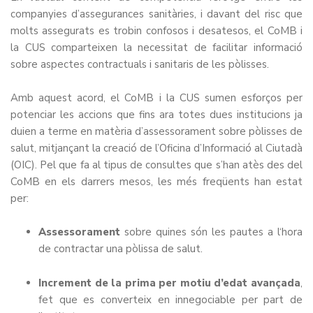
companyies d’assegurances sanitàries, i davant del risc que
molts assegurats es trobin confosos i desatesos, el CoMB i
la CUS comparteixen la necessitat de facilitar informació
sobre aspectes contractuals i sanitaris de les pòlisses.
Amb aquest acord, el CoMB i la CUS sumen esforços per
potenciar les accions que fins ara totes dues institucions ja
duien a terme en matèria d’assessorament sobre pòlisses de
salut, mitjançant la creació de l’Oficina d’Informació al Ciutadà
(OIC). Pel que fa al tipus de consultes que s’han atès des del
CoMB en els darrers mesos, les més freqüents han estat
per:
Assessorament
sobre quines són les pautes a l‘hora
de contractar una pòlissa de salut.
Increment de la prima per motiu d’edat avançada
,
fet que es converteix en innegociable per part de