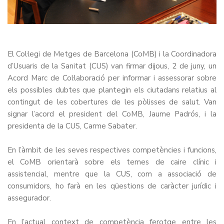
El Col·legi de Metges de Barcelona (CoMB) i la Coordinadora
d’Usuaris de la Sanitat (CUS) van firmar dijous, 2 de juny, un
Acord Marc de Col·laboració per informar i assessorar sobre
els possibles dubtes que plantegin els ciutadans relatius al
contingut de les cobertures de les pòlisses de salut. Van
signar l’acord el president del CoMB, Jaume Padrós, i la
presidenta de la CUS, Carme Sabater.
En l’àmbit de les seves respectives competències i funcions,
el CoMB orientarà sobre els temes de caire clínic i
assistencial, mentre que la CUS, com a associació de
consumidors, ho farà en les qüestions de caràcter jurídic i
assegurador.
En l’actual context de competència ferotge entre les