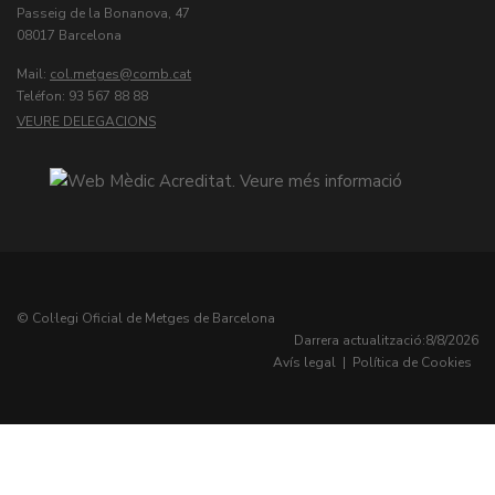
Passeig de la Bonanova, 47
08017 Barcelona
Mail:
col.metges
Teléfon: 93 567 88 88
VEURE DELEGACIONS
© Col·legi Oficial de Metges de Barcelona
Darrera actualització:
8/8/2026
Avís legal
|
Política de Cookies