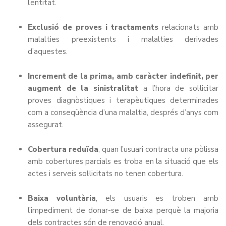
l’entitat.
Exclusió de proves i tractaments
relacionats amb
malalties preexistents i malalties derivades
d’aquestes.
Increment de la prima, amb caràcter indefinit, per
augment de la sinistralitat
a l’hora de sol·licitar
proves diagnòstiques i terapèutiques determinades
com a conseqüència d’una malaltia, després d’anys com
assegurat.
Cobertura reduïda
, quan l’usuari contracta una pòlissa
amb cobertures parcials es troba en la situació que els
actes i serveis sol·licitats no tenen cobertura.
Baixa voluntària
, els usuaris es troben amb
l’impediment de donar-se de baixa perquè la majoria
dels contractes són de renovació anual.