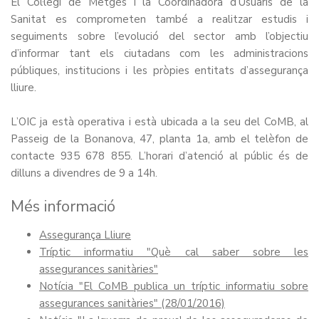
El Col·legi de Metges i la Coordinadora d’Usuaris de la
Sanitat es comprometen també a realitzar estudis i
seguiments sobre l’evolució del sector amb l’objectiu
d’informar tant els ciutadans com les administracions
públiques, institucions i les pròpies entitats d’assegurança
lliure.
L’OIC ja està operativa i està ubicada a la seu del CoMB, al
Passeig de la Bonanova, 47, planta 1a, amb el telèfon de
contacte 935 678 855. L’horari d’atenció al públic és de
dilluns a divendres de 9 a 14h.
Més informació
Assegurança Lliure
Tríptic informatiu "Què cal saber sobre les
assegurances sanitàries"
Notícia "El CoMB publica un tríptic informatiu sobre
assegurances sanitàries" (28/01/2016)