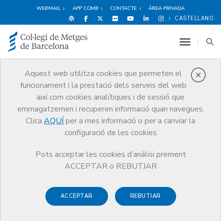
WEBMAIL
APP COMB
CONTACTE
ÀREA PRIVADA
CASTELLANO
toggle n
Aquest web utilitza cookies que permeten el
funcionament i la prestació dels serveis del web
Notícies
així com cookies analítiques i de sessió que
Comunicació
Notícies
emmagatzemen i recuperen informació quan navegues.
El CCMC remet als grups parlamentaris del Congrés el seu document
de posició sobre l'atenció al final de vida amb motiu de l'admissió a
Clica
AQUÍ
per a mes informació o per a canviar la
tràmit d'una llei sobre eutanàsia
configuració de les cookies
Pots acceptar les cookies d’anàlisi prement
ACCEPTAR o REBUTJAR
ACCEPTAR
REBUTJAR
12 DE FEBRER DE 2020
El CCMC remet als grups