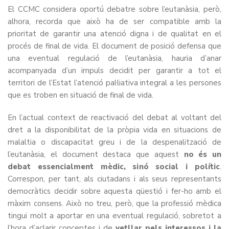
El CCMC considera oportú debatre sobre l’eutanàsia, però,
alhora, recorda que això ha de ser compatible amb la
prioritat de garantir una atenció digna i de qualitat en el
procés de final de vida. El document de posició defensa que
una eventual regulació de l’eutanàsia, hauria d’anar
acompanyada d’un impuls decidit per garantir a tot el
territori de l’Estat l’atenció pal·liativa integral a les persones
que es troben en situació de final de vida.
En l’actual context de reactivació del debat al voltant del
dret a la disponibilitat de la pròpia vida en situacions de
malaltia o discapacitat greu i de la despenalització de
l’eutanàsia, el document destaca que aquest
no és un
debat essencialment mèdic, sinó social i polític
.
Correspon, per tant, als ciutadans i als seus representants
democràtics decidir sobre aquesta qüestió i fer-ho amb el
màxim consens. Això no treu, però, que la professió mèdica
tingui molt a aportar en una eventual regulació, sobretot a
l’hora d’aclarir conceptes i de
vetllar pels interessos i la