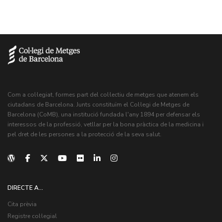
Com a col·legiat, formes part del col·lectiu de metges que atenem els
ciutadans de Barcelona. Junts constituïm el Col·legi de Metges de
Barcelona (CoMB), una institució fundada l'any 1894 per defensar els
interessos de la professió, vetllar per la bona pràctica de la medicina i
pel dret de les persones a la protecció de la seva salut.
DIRECTE A...
Cita prèvia
Registre col·legial