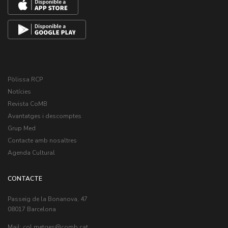
Pòlissa RCP
Notícies
Revista CoMB
Avantatges i descomptes
Grup Med
Contacte amb nosaltres
Agenda Cultural
CONTACTE
Passeig de la Bonanova, 47
08017 Barcelona
Mail:
col.metges