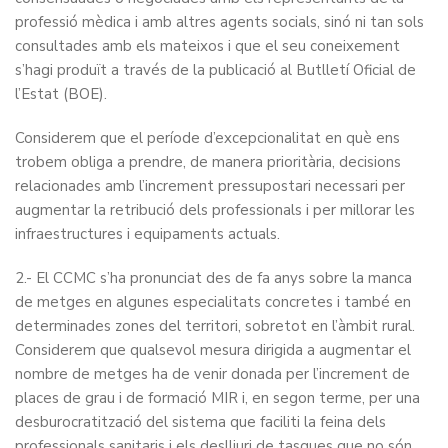
professió mèdica i amb altres agents socials, sinó ni tan sols
consultades amb els mateixos i que el seu coneixement
s’hagi produït a través de la publicació al Butlletí Oficial de
l’Estat (BOE).
Considerem que el període d’excepcionalitat en què ens
trobem obliga a prendre, de manera prioritària, decisions
relacionades amb l’increment pressupostari necessari per
augmentar la retribució dels professionals i per millorar les
infraestructures i equipaments actuals.
2.- El CCMC s’ha pronunciat des de fa anys sobre la manca
de metges en algunes especialitats concretes i també en
determinades zones del territori, sobretot en l’àmbit rural.
Considerem que qualsevol mesura dirigida a augmentar el
nombre de metges ha de venir donada per l’increment de
places de grau i de formació MIR i, en segon terme, per una
desburocratització del sistema que faciliti la feina dels
professionals sanitaris i els deslliuri de tasques que no són