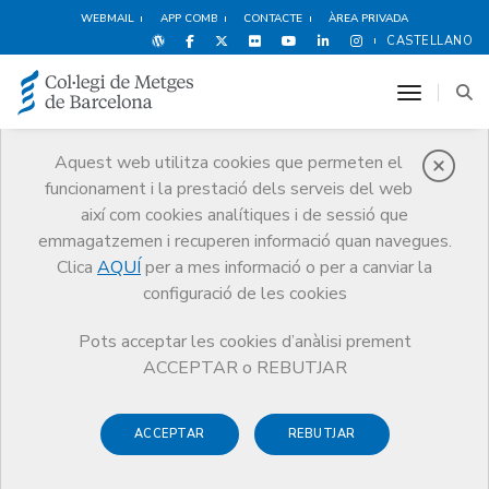
WEBMAIL
APP COMB
CONTACTE
ÀREA PRIVADA
CASTELLANO
toggle n
Aquest web utilitza cookies que permeten el
funcionament i la prestació dels serveis del web
Notícies
així com cookies analítiques i de sessió que
Comunicació
Notícies
emmagatzemen i recuperen informació quan navegues.
El CCMC rebutja les mesures aprovades pel govern central que
permeten contractar com a especialistes metges sense la titulació
Clica
AQUÍ
per a mes informació o per a canviar la
corresponent i que obren una nova porta a la precarietat
configuració de les cookies
Pots acceptar les cookies d’anàlisi prement
ACCEPTAR o REBUTJAR
ACCEPTAR
REBUTJAR
2 D’OCTUBRE DE 2020
El CCMC rebutja les mesures