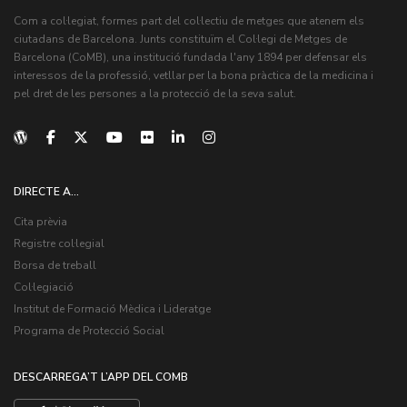
Com a col·legiat, formes part del col·lectiu de metges que atenem els
ciutadans de Barcelona. Junts constituïm el Col·legi de Metges de
Barcelona (CoMB), una institució fundada l'any 1894 per defensar els
interessos de la professió, vetllar per la bona pràctica de la medicina i
pel dret de les persones a la protecció de la seva salut.
DIRECTE A...
Cita prèvia
Registre col·legial
Borsa de treball
Col·legiació
Institut de Formació Mèdica i Lideratge
Programa de Protecció Social
DESCARREGA’T L’APP DEL COMB