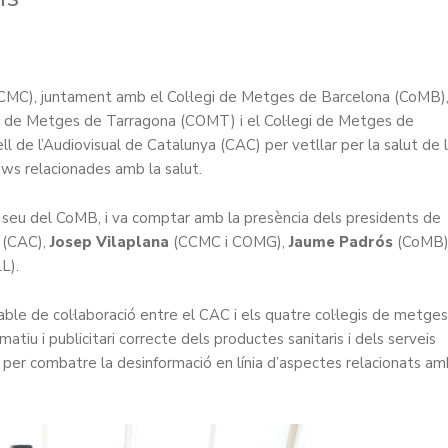
CCMC), juntament amb el Col·legi de Metges de Barcelona (CoMB)
gi de Metges de Tarragona (COMT) i el Col·legi de Metges de
l de l’Audiovisual de Catalunya (CAC) per vetllar per la salut de 
news relacionades amb la salut.
 la seu del CoMB, i va comptar amb la presència dels presidents de
(CAC),
Josep Vilaplana
(CCMC i COMG),
Jaume Padrós
(CoMB)
L).
ble de col·laboració entre el CAC i els quatre col·legis de metges
tiu i publicitari correcte dels productes sanitaris i dels serveis
om per combatre la desinformació en línia d’aspectes relacionats a