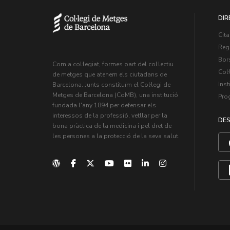
DIR
Cita
Regi
Bors
Com a col·legiat, formes part del col·lectiu
Col·
de metges que atenem els ciutadans de
Inst
Barcelona. Junts constituïm el Col·legi de
Metges de Barcelona (CoMB), una institució
Pro
fundada l'any 1894 per defensar els
interessos de la professió, vetllar per la
DES
bona pràctica de la medicina i pel dret de
les persones a la protecció de la seva salut.