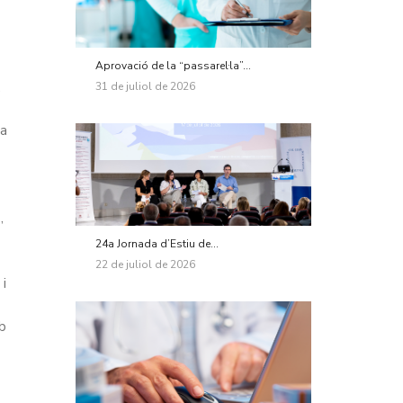
Aprovació de la “passarel·la”...
,
31 de juliol de 2026
la
,
24a Jornada d’Estiu de...
22 de juliol de 2026
 i
mb