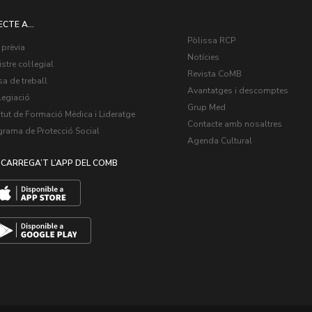
ECTE A...
Pòlissa RCP
 prèvia
Notícies
stre col·legial
Revista CoMB
a de treball
Avantatges i descomptes
legiació
Grup Med
itut de Formació Mèdica i Lideratge
Contacte amb nosaltres
grama de Protecció Social
Agenda Cultural
CARREGA’T L’APP DEL COMB