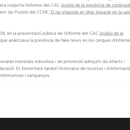
era conjunta l’informe del CAC
Anàlisi de la presència de contingu
ent de Posició del CCMC
El joc d’aposta en línia: impacte en la sal
018, en la presentació pública de l’informe del CAC
Anàlisi de la
 que analitzava la presència de fake news en les cerques d’intern
aboraran materials educatius i de prevenció adreçats als infants i
educació. Es fomentarà també l’intercanvi de recursos i d’informació
informatives i campanyes.