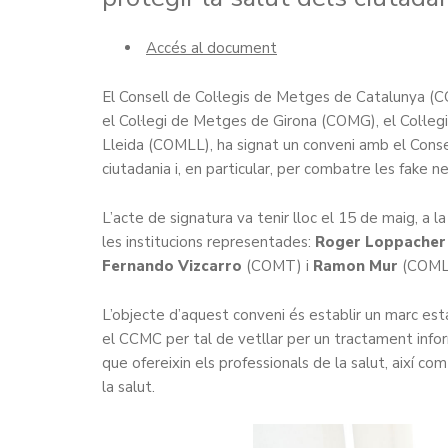
Accés al document
El Consell de Col·legis de Metges de Catalunya (
el Col·legi de Metges de Girona (COMG), el Col·le
Lleida (COMLL), ha signat un conveni amb el Consel
ciutadania i, en particular, per combatre les fake 
L’acte de signatura va tenir lloc el 15 de maig, a
les institucions representades:
Roger Loppacher
Fernando Vizcarro
(COMT) i
Ramon Mur
(COML
L’objecte d’aquest conveni és establir un marc esta
el CCMC per tal de vetllar per un tractament informa
que ofereixin els professionals de la salut, així c
la salut.