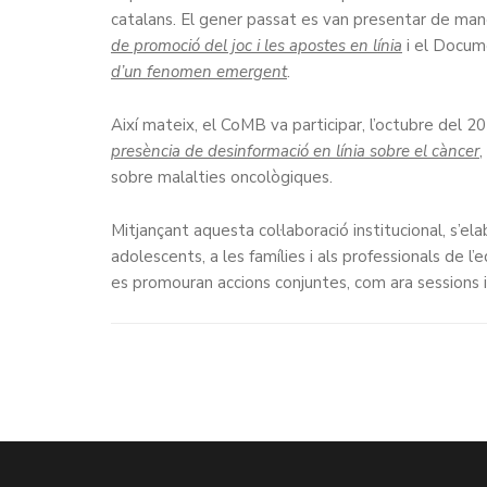
catalans. El gener passat es van presentar de man
de promoció del joc i les apostes en línia
i el Docum
d’un fenomen emergent
.
Així mateix, el CoMB va participar, l’octubre del 2
presència de desinformació en línia sobre el càncer
,
sobre malalties oncològiques.
Mitjançant aquesta col·laboració institucional, s’el
adolescents, a les famílies i als professionals de l’
es promouran accions conjuntes, com ara sessions 