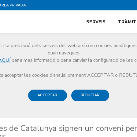
ÀREA PRIVADA
SERVEIS
TRÀMIT
i la prestació dels serveis del web així com cookies analítiqu
quan navegues.
AQUÍ
per a mes informació o per a canviar la configuració de les 
de metges de Catalunya signen un conveni per protegir la salut dels ciutadans
s acceptar les cookies d’anàlisi prement ACCEPTAR o REBU
ACCEPTAR
REBUTJAR
ges de Catalunya signen un conveni per
ns