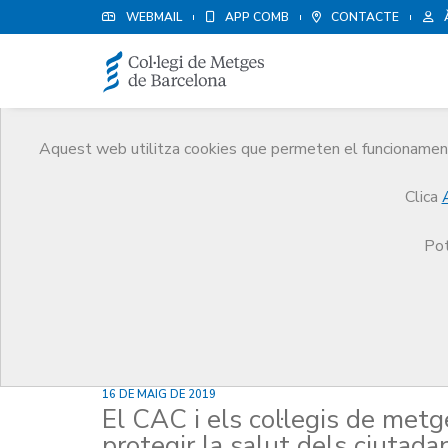
WEBMAIL
APP COMB
CONTACTE
Aquest web utilitza cookies que permeten el funcionament 
Notícies
Clica
Comunicació
Notícies
El CAC i els col·legis 
Pot
16 DE MAIG DE 2019
El CAC i els col·legis de met
protegir la salut dels ciutada