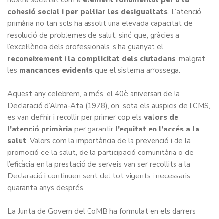
nostra societat com a
element fonamental per a la
cohesió social i per pal·liar les desigualtats
. L’atenció
primària no tan sols ha assolit una elevada capacitat de
resolució de problemes de salut, sinó que, gràcies a
l’excel·lència dels professionals, s’ha guanyat el
reconeixement i la complicitat dels ciutadans
, malgrat
les
mancances evidents
que el sistema arrossega.
Aquest any celebrem, a més, el 40è aniversari de la
Declaració d’Alma-Ata
(1978), on, sota els auspicis de l’OMS,
es van definir i recollir per primer cop els
valors de
l’atenció primària
per garantir
l’equitat en l’accés a la
salut
. Valors com la importància de la prevenció i de la
promoció de la salut, de la participació comunitària o de
l’eficàcia en la prestació de serveis van ser recollits a la
Declaració i continuen sent del tot vigents i necessaris
quaranta anys després.
La Junta de Govern del CoMB ha formulat en els darrers