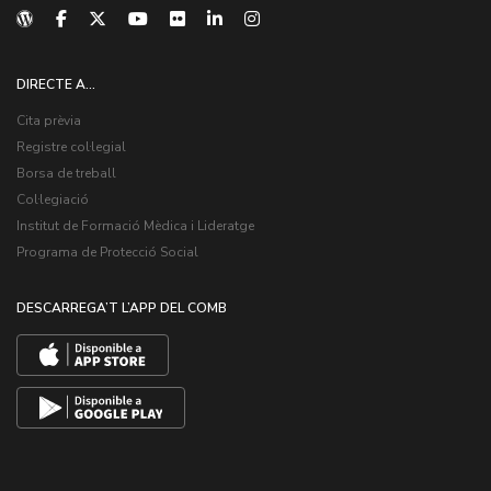
DIRECTE A...
Cita prèvia
Registre col·legial
Borsa de treball
Col·legiació
Institut de Formació Mèdica i Lideratge
Programa de Protecció Social
DESCARREGA’T L’APP DEL COMB