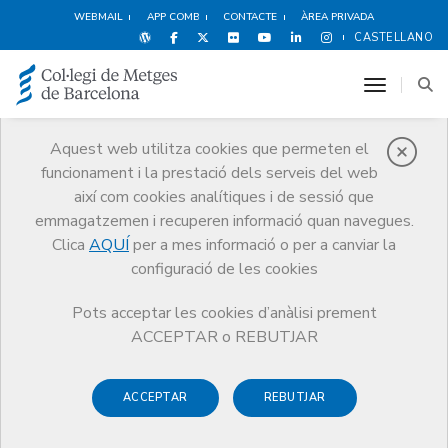
WEBMAIL
APP COMB
CONTACTE
ÀREA PRIVADA
CASTELLANO
toggle n
Aquest web utilitza cookies que permeten el
funcionament i la prestació dels serveis del web
Notícies
així com cookies analítiques i de sessió que
Comunicació
Notícies
emmagatzemen i recuperen informació quan navegues.
Dia de l’Atenció Primària. Peça clau per la salut i per la cohesió social
Clica
AQUÍ
per a mes informació o per a canviar la
configuració de les cookies
Pots acceptar les cookies d’anàlisi prement
ACCEPTAR o REBUTJAR
12 D’ABRIL DE 2018
ACCEPTAR
REBUTJAR
Dia de l’Atenció Primària. Peça
clau per la salut i per la