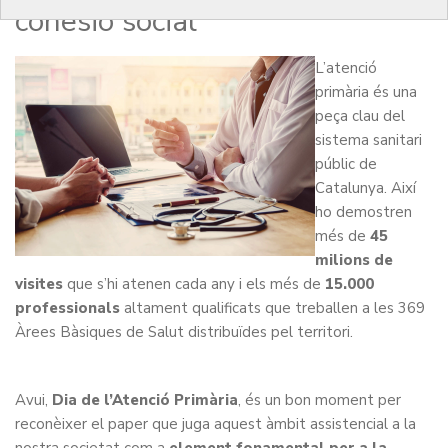
cohesió social
L’atenció
primària és una
peça clau del
sistema sanitari
públic de
Catalunya. Així
ho demostren
més de
45
milions de
visites
que s’hi atenen cada any i els més de
15.000
professionals
altament qualificats que treballen a les 369
Àrees Bàsiques de Salut distribuïdes pel territori.
Avui,
Dia de l’Atenció Primària
, és un bon moment per
reconèixer el paper que juga aquest àmbit assistencial a la