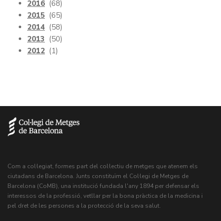
2016
(68)
2015
(65)
2014
(58)
2013
(50)
2012
(1)
Com a col·legiat, formes part del col·lectiu de metges que atenem els
ciutadans de Barcelona. Junts constituïm el Col·legi de Metges de
Barcelona (CoMB), una institució fundada l'any 1894 per defensar els
interessos de la professió, vetllar per la bona pràctica de la medicina i
pel dret de les persones a la protecció de la seva salut.