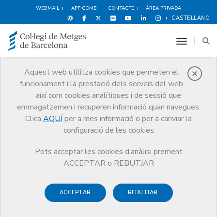
WEBMAIL
APP COMB
CONTACTE
ÀREA PRIVADA
CASTELLANO
toggle n
Aquest web utilitza cookies que permeten el
funcionament i la prestació dels serveis del web
Notícies
així com cookies analítiques i de sessió que
Comunicació
Notícies
emmagatzemen i recuperen informació quan navegues.
Comunicat del Col·legi de Metges de Barcelona en relació amb les
denúncies sobre avortaments presumptament il·legals
Clica
AQUÍ
per a mes informació o per a canviar la
configuració de les cookies
Pots acceptar les cookies d’anàlisi prement
ACCEPTAR o REBUTJAR
ACCEPTAR
REBUTJAR
19 DE DESEMBRE DE 2007
Comunicat del Col·legi de