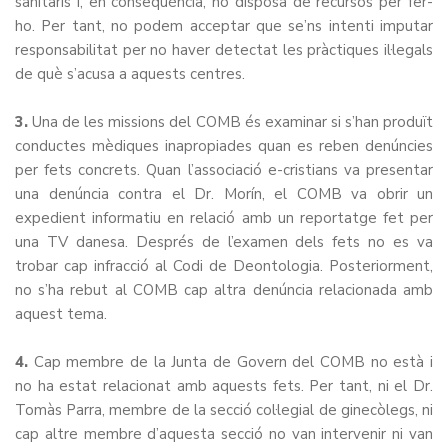
sanitaris i, en conseqüència, no disposa de recursos per fer-
ho. Per tant, no podem acceptar que se’ns intenti imputar
responsabilitat per no haver detectat les pràctiques il·legals
de què s’acusa a aquests centres.
3.
Una de les missions del COMB és examinar si s’han produït
conductes mèdiques inapropiades quan es reben denúncies
per fets concrets. Quan l’associació e-cristians va presentar
una denúncia contra el Dr. Morín, el COMB va obrir un
expedient informatiu en relació amb un reportatge fet per
una TV danesa. Després de l’examen dels fets no es va
trobar cap infracció al Codi de Deontologia. Posteriorment,
no s’ha rebut al COMB cap altra denúncia relacionada amb
aquest tema.
4.
Cap membre de la Junta de Govern del COMB no està i
no ha estat relacionat amb aquests fets. Per tant, ni el Dr.
Tomàs Parra, membre de la secció col·legial de ginecòlegs, ni
cap altre membre d’aquesta secció no van intervenir ni van