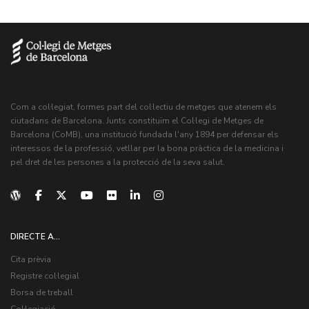
Com a col·legiat, formes part del col·lectiu de metges que atenem els
ciutadans de Barcelona. Junts constituïm el Col·legi de Metges de
Barcelona (CoMB), una institució fundada l'any 1894 per defensar els
interessos de la professió, vetllar per la bona pràctica de la medicina i
pel dret de les persones a la protecció de la seva salut.
DIRECTE A...
Cita prèvia
Registre col·legial
Borsa de treball
Col·legiació