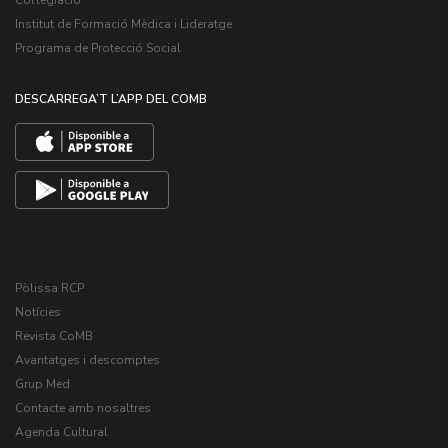
Institut de Formació Mèdica i Lideratge
Programa de Protecció Social
DESCARREGA’T L’APP DEL COMB
Pòlissa RCP
Notícies
Revista CoMB
Avantatges i descomptes
Grup Med
Contacte amb nosaltres
Agenda Cultural