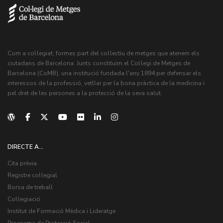
Com a col·legiat, formes part del col·lectiu de metges que atenem els
ciutadans de Barcelona. Junts constituïm el Col·legi de Metges de
Barcelona (CoMB), una institució fundada l'any 1894 per defensar els
interessos de la professió, vetllar per la bona pràctica de la medicina i
pel dret de les persones a la protecció de la seva salut.
DIRECTE A...
Cita prèvia
Registre col·legial
Borsa de treball
Col·legiació
Institut de Formació Mèdica i Lideratge
Programa de Protecció Social