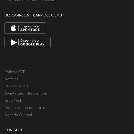
DESCARREGA’T L’APP DEL COMB
Pòlissa RCP
Notícies
Revista CoMB
Avantatges i descomptes
Grup Med
Contacte amb nosaltres
Agenda Cultural
CONTACTE