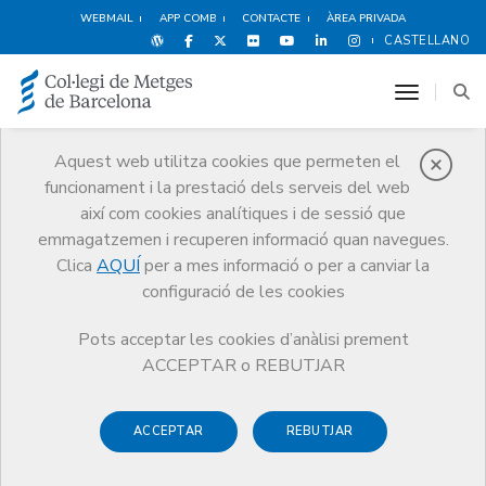
WEBMAIL
APP COMB
CONTACTE
ÀREA PRIVADA
CASTELLANO
toggle n
Aquest web utilitza cookies que permeten el
funcionament i la prestació dels serveis del web
Notícies
així com cookies analítiques i de sessió que
Comunicació
Notícies
emmagatzemen i recuperen informació quan navegues.
Comunicat de premsa sobre reaccions adverses vacuna VPH: situació
de normalitat
Clica
AQUÍ
per a mes informació o per a canviar la
configuració de les cookies
Pots acceptar les cookies d’anàlisi prement
ACCEPTAR o REBUTJAR
ACCEPTAR
REBUTJAR
3 DE FEBRER DE 2009
Comunicat de premsa sobre