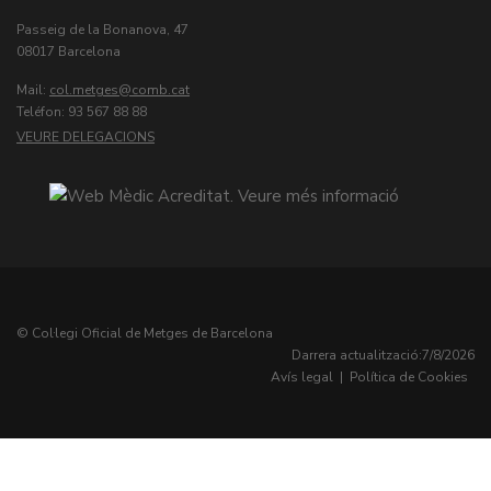
Passeig de la Bonanova, 47
08017 Barcelona
Mail:
col.metges
Teléfon: 93 567 88 88
VEURE DELEGACIONS
© Col·legi Oficial de Metges de Barcelona
Darrera actualització:
7/8/2026
Avís legal
|
Política de Cookies