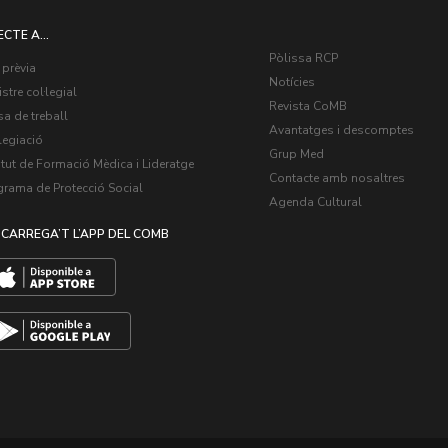
ECTE A...
Pòlissa RCP
 prèvia
Notícies
stre col·legial
Revista CoMB
a de treball
Avantatges i descomptes
legiació
Grup Med
itut de Formació Mèdica i Lideratge
Contacte amb nosaltres
grama de Protecció Social
Agenda Cultural
CARREGA’T L’APP DEL COMB