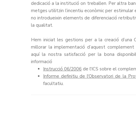
dedicació a la institució on treballen. Per altra 
metges utilitzin l’incentiu econòmic per estimular e
no introdueixin elements de diferenciació retribut
la qualitat.
Hem iniciat les gestions per a la creació d’una
millorar la implementació d’aquest complement i 
aquí la nostra satisfacció per la bona disponi
informació
Instrucció 06/2006
de l'ICS sobre el compleme
Informe definitiu de l'Observatori de la Pro
facultatiu.