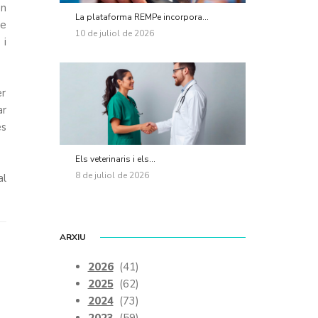
en
La plataforma REMPe incorpora...
ue
10 de juliol de 2026
 i
er
ar
és
Els veterinaris i els...
8 de juliol de 2026
al
ARXIU
2026
(41)
2025
(62)
2024
(73)