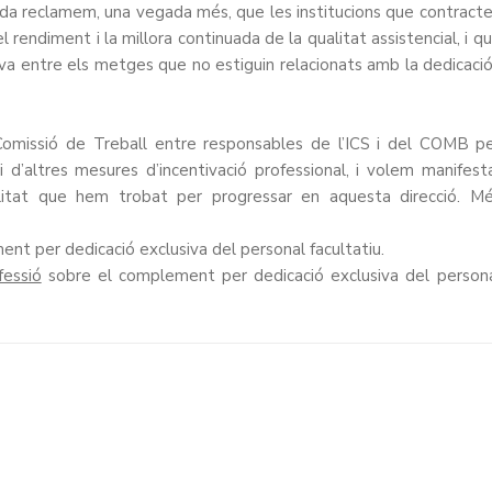
banda reclamem, una vegada més, que les institucions que contract
l rendiment i la millora continuada de la qualitat assistencial, i q
iva entre els metges que no estiguin relacionats amb la dedicació
 Comissió de Treball entre responsables de l’ICS i del COMB p
d’altres mesures d’incentivació professional, i volem manifest
bilitat que hem trobat per progressar en aquesta direcció. M
nt per dedicació exclusiva del personal facultatiu.
fessió
sobre el complement per dedicació exclusiva del person