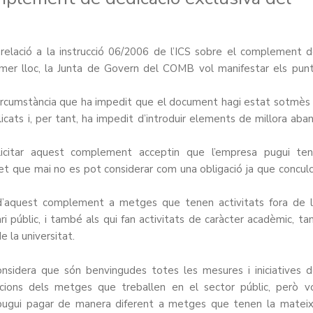
lació a la instrucció 06/2006 de l’ICS sobre el complement 
rimer lloc, la Junta de Govern del COMB vol manifestar els pun
 circumstància que ha impedit que el document hagi estat sotmès
icats i, per tant, ha impedit d’introduir elements de millora aba
licitar aquest complement acceptin que l’empresa pugui ten
fet que mai no es pot considerar com una obligació ja que concul
e d’aquest complement a metges que tenen activitats fora de 
ri públic, i també als qui fan activitats de caràcter acadèmic, ta
 la universitat.
sidera que són benvingudes totes les mesures i iniciatives 
bucions dels metges que treballen en el sector públic, però v
pugui pagar de manera diferent a metges que tenen la matei