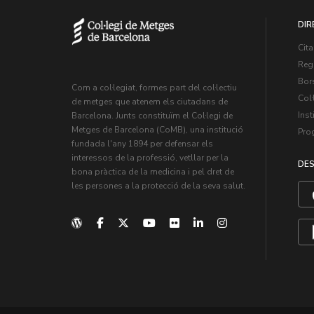
DIR
Cita
Regi
Bors
Com a col·legiat, formes part del col·lectiu
Col·
de metges que atenem els ciutadans de
Inst
Barcelona. Junts constituïm el Col·legi de
Metges de Barcelona (CoMB), una institució
Pro
fundada l'any 1894 per defensar els
interessos de la professió, vetllar per la
DES
bona pràctica de la medicina i pel dret de
les persones a la protecció de la seva salut.