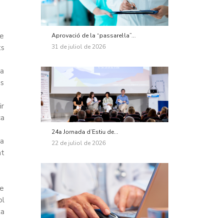
de
Aprovació de la “passarel·la”...
31 de juliol de 2026
ts
 a
ns
ir
ca
24a Jornada d’Estiu de...
la
22 de juliol de 2026
nt
de
ol
xa