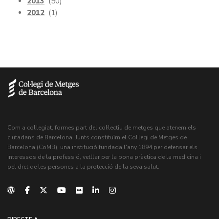
2013
(50)
2012
(1)
Com a col·legiat, formes part del col·lectiu de metges que atenem els
ciutadans de Barcelona. Junts constituïm el Col·legi de Metges de
Barcelona (CoMB), una institució fundada l'any 1894 per defensar els
interessos de la professió, vetllar per la bona pràctica de la medicina i
pel dret de les persones a la protecció de la seva salut.