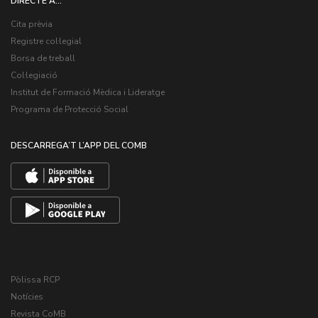
DIRECTE A...
Cita prèvia
Registre col·legial
Borsa de treball
Col·legiació
Institut de Formació Mèdica i Lideratge
Programa de Protecció Social
DESCARREGA’T L’APP DEL COMB
Pòlissa RCP
Notícies
Revista CoMB