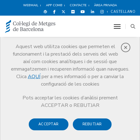
WEBMAIL
APP COMB
CONTACTE
ÀREA PRIVADA
CASTELLANO
toggle n
Aquest web utilitza cookies que permeten el
funcionament i la prestació dels serveis del web
Notícies
així com cookies analítiques i de sessió que
Comunicació
Notícies
emmagatzemen i recuperen informació quan navegues.
Comunicat de la Junta de Govern del CoMB davant la guerra a l'Orient
Mitjà
Clica
AQUÍ
per a mes informació o per a canviar la
configuració de les cookies
Pots acceptar les cookies d’anàlisi prement
ACCEPTAR o REBUTJAR
ACCEPTAR
REBUTJAR