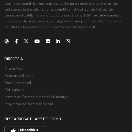
Com a col·legiat, formes part del col·lectiu de metges que atenem els
ciutadans de Barcelona. Junts constituïm el Col·legi de Metges de
Barcelona (CoMB), una institució fundada l'any 1894 per defensar els
interessos de la professió, vetllar per la bona pràctica de la medicina i
pel dret de les persones a la protecció de la seva salut.
DIRECTE A...
Cita prèvia
Registre col·legial
Borsa de treball
Col·legiació
Institut de Formació Mèdica i Lideratge
Programa de Protecció Social
DESCARREGA’T L’APP DEL COMB