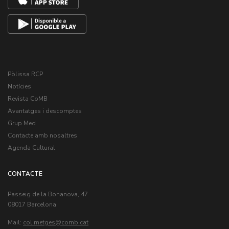
Pòlissa RCP
Notícies
Revista CoMB
Avantatges i descomptes
Grup Med
Contacte amb nosaltres
Agenda Cultural
CONTACTE
Passeig de la Bonanova, 47
08017 Barcelona
Mail:
col.metges