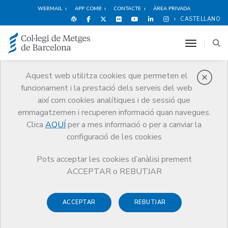
WEBMAIL
APP COMB
CONTACTE
ÀREA PRIVADA
CASTELLANO
toggle n
Aquest web utilitza cookies que permeten el
funcionament i la prestació dels serveis del web
Notícies
així com cookies analítiques i de sessió que
Comunicació
Notícies
emmagatzemen i recuperen informació quan navegues.
Comunicat de la Junta de govern del Col·legi Oficial de Metges de
Barcelona
Clica
AQUÍ
per a mes informació o per a canviar la
configuració de les cookies
Pots acceptar les cookies d’anàlisi prement
ACCEPTAR o REBUTJAR
ACCEPTAR
REBUTJAR
20 DE DESEMBRE DE 2012
Comunicat de la Junta de