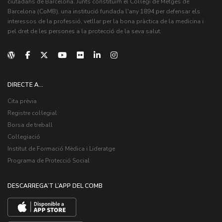
ciutadans de Barcelona. Junts constituïm el Col·legi de Metges de
Barcelona (CoMB), una institució fundada l'any 1894 per defensar els
interessos de la professió, vetllar per la bona pràctica de la medicina i
pel dret de les persones a la protecció de la seva salut.
DIRECTE A...
Cita prèvia
Registre col·legial
Borsa de treball
Col·legiació
Institut de Formació Mèdica i Lideratge
Programa de Protecció Social
DESCARREGA’T L’APP DEL COMB