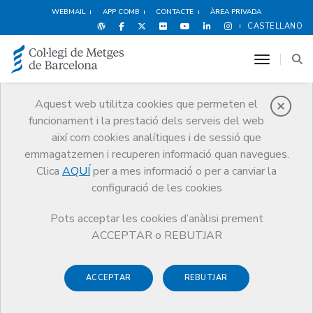
WEBMAIL
APP COMB
CONTACTE
ÀREA PRIVADA
CASTELLANO
toggle n
Aquest web utilitza cookies que permeten el
funcionament i la prestació dels serveis del web
Notícies
així com cookies analítiques i de sessió que
Comunicació
Notícies
emmagatzemen i recuperen informació quan navegues.
Article “El médico enfermo” del Dr. Jaume Padrós, publicat a la revista
Humanitas
Clica
AQUÍ
per a mes informació o per a canviar la
configuració de les cookies
Pots acceptar les cookies d’anàlisi prement
ACCEPTAR o REBUTJAR
ACCEPTAR
REBUTJAR
10 DE JULIOL DE 2009
Article “El médico enfermo”