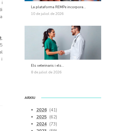
 i
La plataforma REMPe incorpora...
di
10 de juliol de 2026
 a
t
,
 5
al
 i
Els veterinaris i els...
8 de juliol de 2026
ARXIU
2026
(41)
2025
(62)
2024
(73)