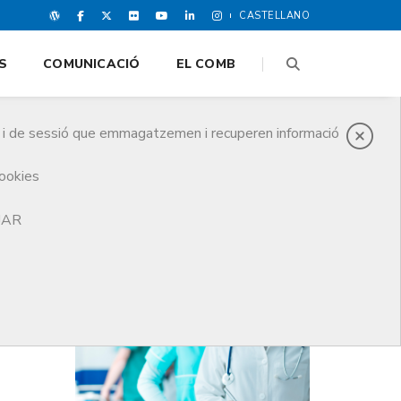
CASTELLANO
S
COMUNICACIÓ
EL COMB
es i de sessió que emmagatzemen i recuperen informació
cookies
i de Deontologia
TJAR
DARRERES NOTICIES