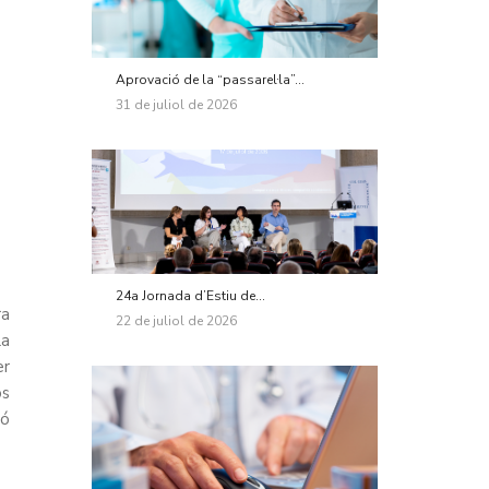
Aprovació de la “passarel·la”...
31 de juliol de 2026
24a Jornada d’Estiu de...
ra
22 de juliol de 2026
la
er
os
ió