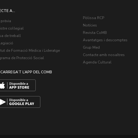
ECTE A...
Pòlissa RCP
 prèvia
Notícies
stre col·legial
Revista CoMB
a de treball
Avantatges i descomptes
legiació
Grup Med
itut de Formació Mèdica i Lideratge
Contacte amb nosaltres
grama de Protecció Social
Agenda Cultural
CARREGA’T L’APP DEL COMB