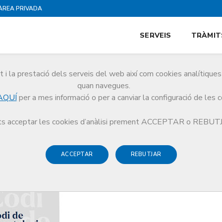
ÀREA PRIVADA
SERVEIS
TRÀMIT
i la prestació dels serveis del web així com cookies analítiqu
quan navegues.
AQUÍ
per a mes informació o per a canviar la configuració de les 
ntologia: un acostament a situacions de la pràctica professional des del Cod
s acceptar les cookies d’anàlisi prement ACCEPTAR o REBU
ACCEPTAR
REBUTJAR