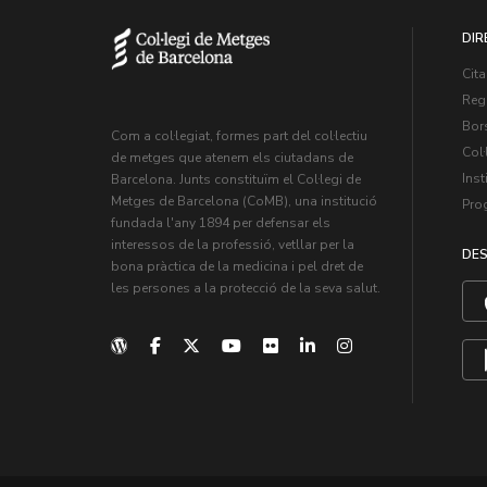
DIR
Cita
Regi
Bors
Com a col·legiat, formes part del col·lectiu
Col·
de metges que atenem els ciutadans de
Inst
Barcelona. Junts constituïm el Col·legi de
Metges de Barcelona (CoMB), una institució
Pro
fundada l'any 1894 per defensar els
interessos de la professió, vetllar per la
DES
bona pràctica de la medicina i pel dret de
les persones a la protecció de la seva salut.