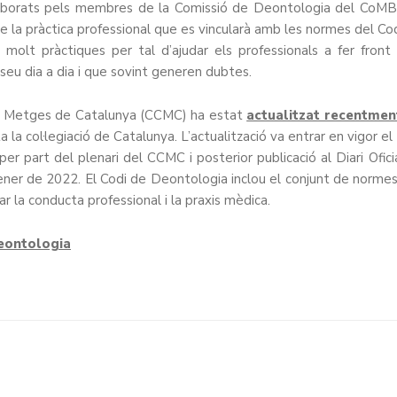
borats pels membres de la Comissió de Deontologia del CoMB
de la pràctica professional que es vincularà amb les normes del Co
 molt pràctiques per tal d’ajudar els professionals a fer front
seu dia a dia i que sovint generen dubtes.
 de Metges de Catalunya (CCMC) ha estat
actualitzat recentmen
 la col·legiació de Catalunya. L’actualització va entrar en vigor el
r part del plenari del CCMC i posterior publicació al Diari Ofici
ner de 2022. El Codi de Deontologia inclou el conjunt de normes
iar la conducta professional i la praxis mèdica.
eontologia