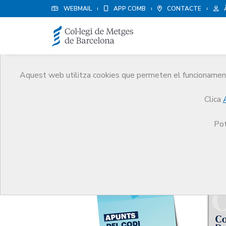
WEBMAIL
APP COMB
CONTACTE
Aquest web utilitza cookies que permeten el funcionament 
Notícies
Clica
Comunicació
Notícies
Apunts del Codi de Deo
Pot