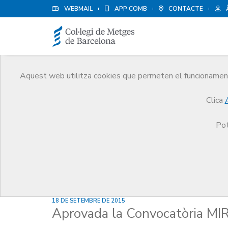
WEBMAIL
APP COMB
CONTACTE
Aquest web utilitza cookies que permeten el funcionament 
Notícies
Clica
Comunicació
Notícies
Aprovada la Convocatò
Pot
18 DE SETEMBRE DE 2015
Aprovada la Convocatòria M