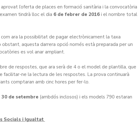
a aprovat l’oferta de places en formació sanitària i la convocatòria
’examen tindrà lloc el dia
6 de febrer de 2016
i el nombre total
com ara la possibilitat de pagar electrònicament la taxa
e. No obstant, aquesta darrera opció només està preparada per un
vocatòries es vol anar ampliant.
bre de respostes, que ara serà de 4 o el model de plantilla, que
 facilitar-ne la lectura de les respostes. La prova continuarà
rants comptaran amb cinc hores per fer-lo.
l 30 de setembre
(ambdós inclosos) i els models 790 estaran
s Socials i Igualtat