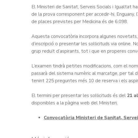
El Ministeri de Sanitat, Serveis Socials i Igualtat h
de la prova corresponent per accedir-hi. Enguany, l
de places previstes per Medicina és de 6.098.
Aquesta convocatòria incorpora algunes novetats, 
d’inscripció o presentar les sol·licituds via onlin
grup reduït d’aspirants, tot i que en properes con
L’examen tindrà petites modificacions, com el nom
passarà del sistema numèric al marcatge, per tal de
tenint 225 preguntes més 10 de reserva i els aspi
El termini per presentar les sol·licituds és del
21 a
disponibles a la pàgina web del Ministeri.
Convocatòria Ministeri de Sanitat, Servei