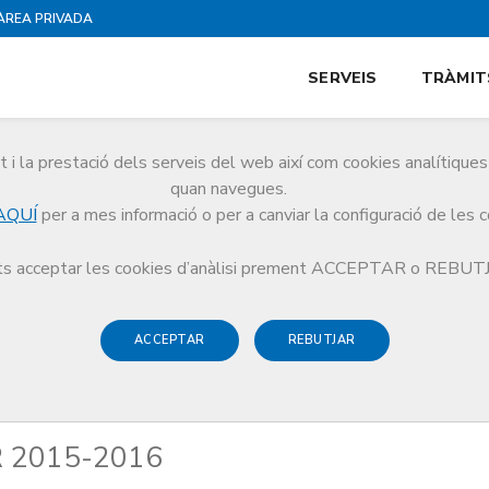
ÀREA PRIVADA
SERVEIS
TRÀMIT
i la prestació dels serveis del web així com cookies analítiqu
quan navegues.
AQUÍ
per a mes informació o per a canviar la configuració de les 
ria MIR 2015-2016
s acceptar les cookies d’anàlisi prement ACCEPTAR o REBU
ACCEPTAR
REBUTJAR
IR 2015-2016