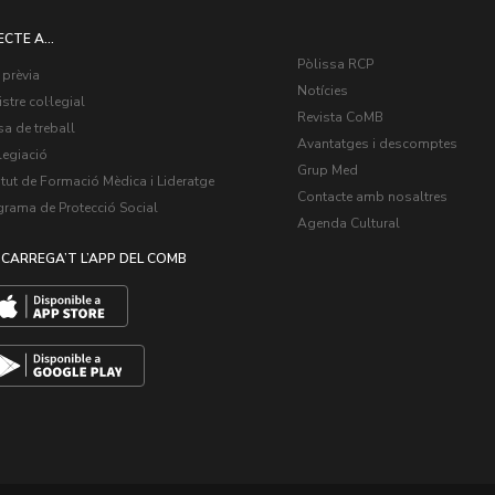
ECTE A...
Pòlissa RCP
 prèvia
Notícies
stre col·legial
Revista CoMB
a de treball
Avantatges i descomptes
legiació
Grup Med
itut de Formació Mèdica i Lideratge
Contacte amb nosaltres
grama de Protecció Social
Agenda Cultural
CARREGA’T L’APP DEL COMB