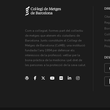
DIR
Cita
Regi
Bors
Com a col·legiat, formes part del col·lectiu
Col·
de metges que atenem els ciutadans de
Inst
Barcelona. Junts constituïm el Col·legi de
Metges de Barcelona (CoMB), una institució
Pro
fundada l'any 1894 per defensar els
interessos de la professió, vetllar per la
DES
bona pràctica de la medicina i pel dret de
les persones a la protecció de la seva salut.