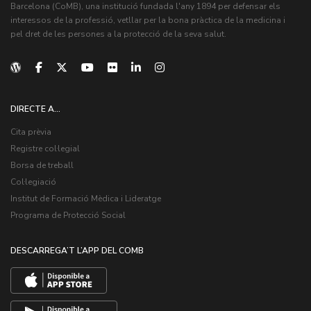
Barcelona (CoMB), una institució fundada l'any 1894 per defensar els
interessos de la professió, vetllar per la bona pràctica de la medicina i
pel dret de les persones a la protecció de la seva salut.
DIRECTE A...
Cita prèvia
Registre col·legial
Borsa de treball
Col·legiació
Institut de Formació Mèdica i Lideratge
Programa de Protecció Social
DESCARREGA’T L’APP DEL COMB