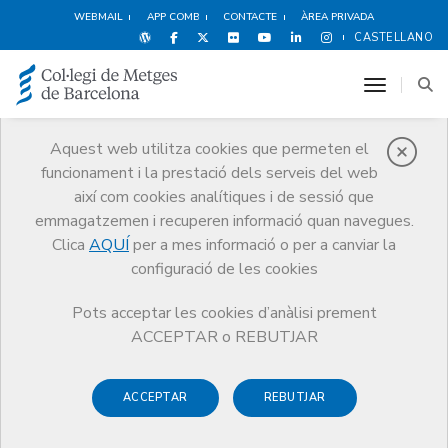
WEBMAIL
APP COMB
CONTACTE
ÀREA PRIVADA
CASTELLANO
toggle n
Aquest web utilitza cookies que permeten el
funcionament i la prestació dels serveis del web
Notícies
així com cookies analítiques i de sessió que
Comunicació
Notícies
emmagatzemen i recuperen informació quan navegues.
Accés al portal de vot electrònic per als participants de la prova pilot
Clica
AQUÍ
per a mes informació o per a canviar la
configuració de les cookies
Pots acceptar les cookies d’anàlisi prement
ACCEPTAR o REBUTJAR
11 DE FEBRER DE 2014
ACCEPTAR
REBUTJAR
Accés al portal de vot
electrònic per als participants