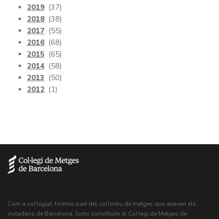
2019
(37)
2018
(38)
2017
(55)
2016
(68)
2015
(65)
2014
(58)
2013
(50)
2012
(1)
Com a col·legiat, formes part del col·lectiu de metges que atenem els
ciutadans de Barcelona. Junts constituïm el Col·legi de Metges de