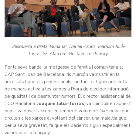
D'esquerra a dreta: Núria Jar, Daniel Arbós, Joaquim Julià-
Torras, Iris Alarcón i Gustavo Tolchinsky
Per la seva banda, la metgessa de família i comunitària al
CAP Sant Joan de Barcelona Iris Alarcón va insistir en la
necessitat que els professionals sanitaris estiguin presents
de manera activa a les xarxes a l’hora de divulgar informació
de qualitat i de desmuntar rumors. El director assistencial de
l’ICO Badalona,
Joaquim Julià-Torras
, va coincidir en aquest
punt i va posar l’accent en l’enorme volum de
fake news
que
circulen a les xarxes al voltant del càncer, una malaltia que,
per la seva gravetat, fa que els pacients siguin especialment
vulnerables a l’engany.