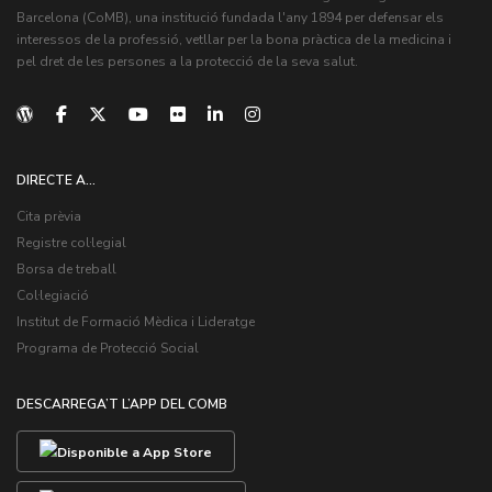
Barcelona (CoMB), una institució fundada l'any 1894 per defensar els
interessos de la professió, vetllar per la bona pràctica de la medicina i
pel dret de les persones a la protecció de la seva salut.
DIRECTE A...
Cita prèvia
Registre col·legial
Borsa de treball
Col·legiació
Institut de Formació Mèdica i Lideratge
Programa de Protecció Social
DESCARREGA’T L’APP DEL COMB