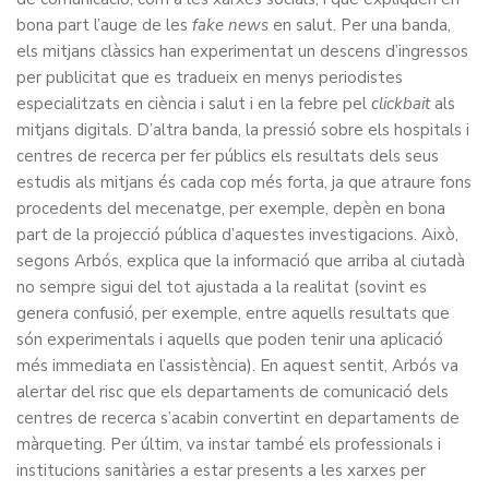
bona part l’auge de les
fake news
en salut. Per una banda,
els mitjans clàssics han experimentat un descens d’ingressos
per publicitat que es tradueix en menys periodistes
especialitzats en ciència i salut i en la febre pel
clickbait
als
mitjans digitals. D’altra banda, la pressió sobre els hospitals i
centres de recerca per fer públics els resultats dels seus
estudis als mitjans és cada cop més forta, ja que atraure fons
procedents del mecenatge, per exemple, depèn en bona
part de la projecció pública d’aquestes investigacions. Això,
segons Arbós, explica que la informació que arriba al ciutadà
no sempre sigui del tot ajustada a la realitat (sovint es
genera confusió, per exemple, entre aquells resultats que
són experimentals i aquells que poden tenir una aplicació
més immediata en l’assistència). En aquest sentit, Arbós va
alertar del risc que els departaments de comunicació dels
centres de recerca s’acabin convertint en departaments de
màrqueting. Per últim, va instar també els professionals i
institucions sanitàries a estar presents a les xarxes per