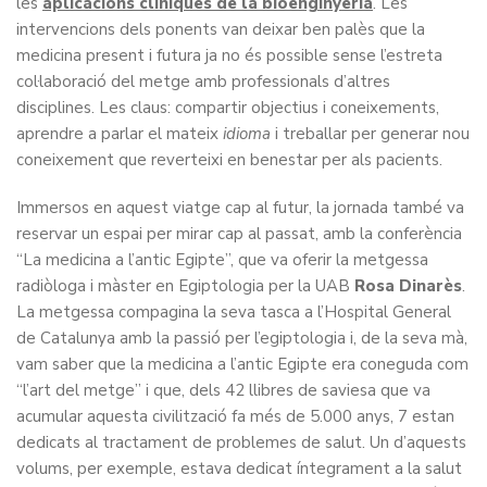
les
aplicacions clíniques de la bioenginyeria
. Les
intervencions dels ponents van deixar ben palès que la
medicina present i futura ja no és possible sense l’estreta
col·laboració del metge amb professionals d’altres
disciplines. Les claus: compartir objectius i coneixements,
aprendre a parlar el mateix
idioma
i treballar per generar nou
coneixement que reverteixi en benestar per als pacients.
Immersos en aquest viatge cap al futur, la jornada també va
reservar un espai per mirar cap al passat, amb la conferència
“La medicina a l’antic Egipte”, que va oferir la metgessa
radiòloga i màster en Egiptologia per la UAB
Rosa Dinarès
.
La metgessa compagina la seva tasca a l’Hospital General
de Catalunya amb la passió per l’egiptologia i, de la seva mà,
vam saber que la medicina a l’antic Egipte era coneguda com
“l’art del metge” i que, dels 42 llibres de saviesa que va
acumular aquesta civilització fa més de 5.000 anys, 7 estan
dedicats al tractament de problemes de salut. Un d’aquests
volums, per exemple, estava dedicat íntegrament a la salut