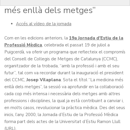
Professió Mèdica: “La medicina
més enllà dels metges”
Accés al vídeo de la jornada
Com en les edicions anteriors, la
19a Jornada d’Estiu de la
Professió Mèdica
, celebrada el passat 19 de juliol a
Puigcerdà, va oferir un programa que reflecteix el compromís
del Consell de Col·legis de Metges de Catalunya (CCMC),
organitzador de la trobada, “amb la professió i amb el seu
futur”, tal com va recordar durant la inauguració el president
del CCMC,
Josep Vilaplana
. Sota el títol “La medicina més
enllà dels metges”, la sessió va aprofundir en la col·laboració
cada cop més intensa i necessària dels metges amb altres
professions i disciplines, la qual ja està contribuint a canviar i,
en molts casos, revolucionar la pràctica mèdica. Des del seus
inicis, l’any 2000, la Jornada d’Estiu de la Professió Mèdica
forma part dels actes de la Universitat d’Estiu Ramon Llull
(URL).