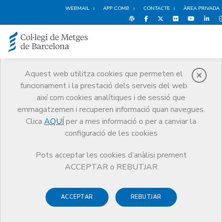
WEBMAIL
APP COMB
CONTACTE
ÀREA PRIVADA
Aquest web utilitza cookies que permeten el
funcionament i la prestació dels serveis del web
Notícies
així com cookies analítiques i de sessió que
Comunicació
Notícies
emmagatzemen i recuperen informació quan navegues.
19a Jornada d’Estiu de la Professió Mèdica: “La medicina més enllà
dels metges”
Clica
AQUÍ
per a mes informació o per a canviar la
configuració de les cookies
Pots acceptar les cookies d’anàlisi prement
ACCEPTAR o REBUTJAR
ACCEPTAR
REBUTJAR
30 DE JULIOL DE 2019
19a Jornada d’Estiu de la