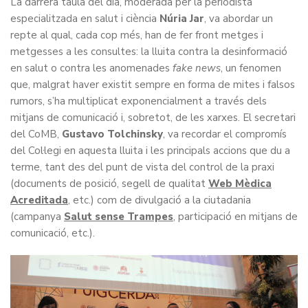
La darrera taula del dia, moderada per la periodista
especialitzada en salut i ciència
Núria Jar
, va abordar un
repte al qual, cada cop més, han de fer front metges i
metgesses a les consultes: la lluita contra la desinformació
en salut o contra les anomenades
fake news
, un fenomen
que, malgrat haver existit sempre en forma de mites i falsos
rumors, s’ha multiplicat exponencialment a través dels
mitjans de comunicació i, sobretot, de les xarxes. El secretari
del CoMB,
Gustavo Tolchinsky
, va recordar el compromís
del Col·legi en aquesta lluita i les principals accions que du a
terme, tant des del punt de vista del control de la praxi
(documents de posició, segell de qualitat
Web Mèdica
Acreditada
, etc.) com de divulgació a la ciutadania
(campanya
Salut sense Trampes
, participació en mitjans de
comunicació, etc.).