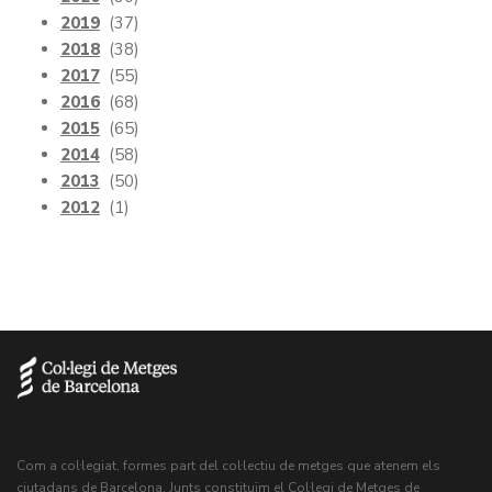
2019
(37)
2018
(38)
2017
(55)
2016
(68)
2015
(65)
2014
(58)
2013
(50)
2012
(1)
Com a col·legiat, formes part del col·lectiu de metges que atenem els
ciutadans de Barcelona. Junts constituïm el Col·legi de Metges de