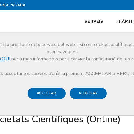
ÀREA PRIVADA
SERVEIS
TRÀMIT
i la prestació dels serveis del web així com cookies analítiqu
quan navegues.
AQUÍ
per a mes informació o per a canviar la configuració de les 
s acceptar les cookies d’anàlisi prement ACCEPTAR o REBU
ACCEPTAR
REBUTJAR
creditació de grups de treball 
ocietats Científiques (Online)