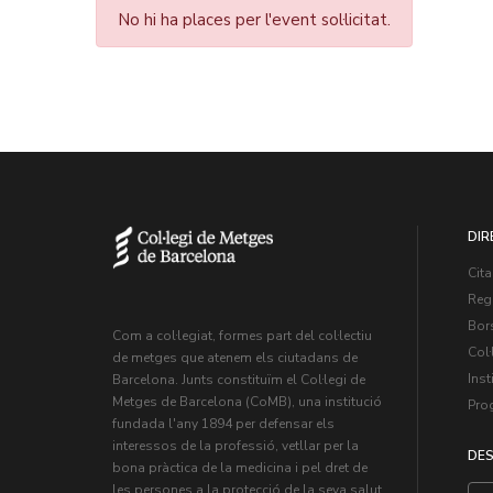
No hi ha places per l'event sol·licitat.
DIR
Cita
Regi
Bors
Com a col·legiat, formes part del col·lectiu
Col·
de metges que atenem els ciutadans de
Inst
Barcelona. Junts constituïm el Col·legi de
Metges de Barcelona (CoMB), una institució
Pro
fundada l'any 1894 per defensar els
interessos de la professió, vetllar per la
DES
bona pràctica de la medicina i pel dret de
les persones a la protecció de la seva salut.