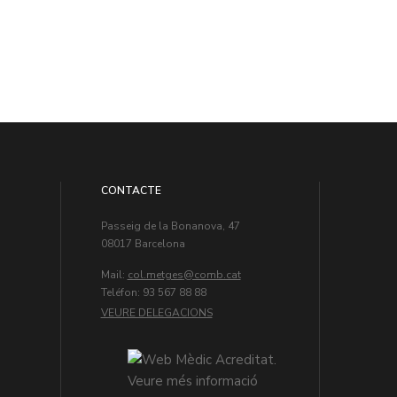
CONTACTE
Passeig de la Bonanova, 47
08017 Barcelona
Mail:
col.metges
Teléfon: 93 567 88 88
VEURE DELEGACIONS