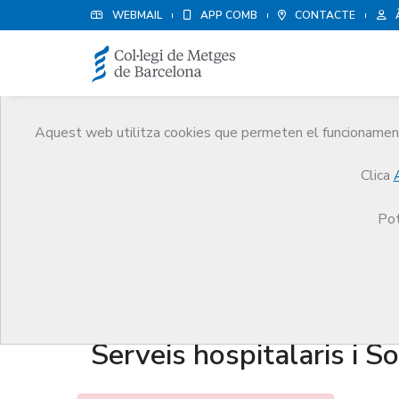
WEBMAIL
APP COMB
CONTACTE
Aquest web utilitza cookies que permeten el funcionament 
Agenda
Clica
Comunicació
Agenda
Inscripció activitat
Pot
FAQ's en Acreditació - A
Serveis hospitalaris i S