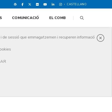
CASTELLANO
S
COMUNICACIÓ
EL COMB
es i de sessió que emmagatzemen i recuperen informació
cookies
TJAR
– Exclusiva per a