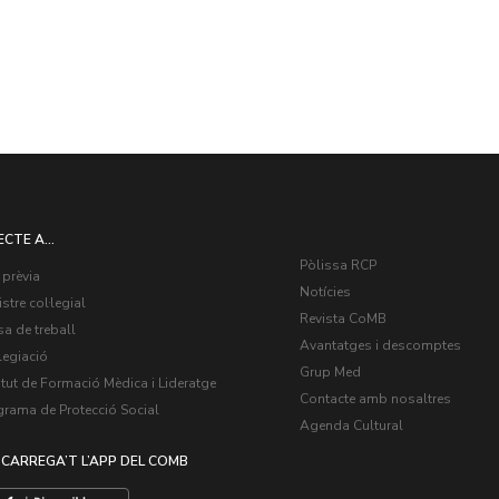
ECTE A...
Pòlissa RCP
 prèvia
Notícies
stre col·legial
Revista CoMB
a de treball
Avantatges i descomptes
legiació
Grup Med
itut de Formació Mèdica i Lideratge
Contacte amb nosaltres
grama de Protecció Social
Agenda Cultural
CARREGA’T L’APP DEL COMB