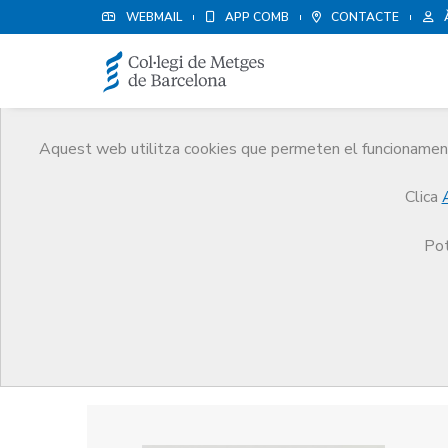
WEBMAIL
APP COMB
CONTACTE
Aquest web utilitza cookies que permeten el funcionament 
Premis
Clica
El CoMB
Premis
Guardonat Edició 2011
Pot
Guardonat Edició 2011