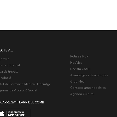
ECTE A...
Pòlissa RCP
 prèvia
Notícies
stre col·legial
Revista CoMB
a de treball
Avantatges i descomptes
legiació
Grup Med
itut de Formació Mèdica i Lideratge
Contacte amb nosaltres
grama de Protecció Social
Agenda Cultural
CARREGA’T L’APP DEL COMB