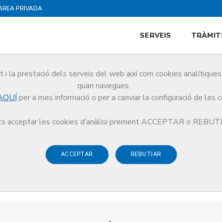
ÀREA PRIVADA
SERVEIS
TRÀMIT
i la prestació dels serveis del web així com cookies analítiqu
quan navegues.
AQUÍ
per a mes informació o per a canviar la configuració de les 
s acceptar les cookies d’anàlisi prement ACCEPTAR o REBU
ACCEPTAR
REBUTJAR