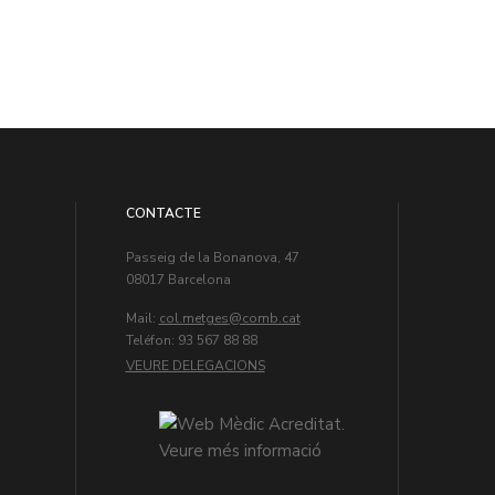
CONTACTE
Passeig de la Bonanova, 47
08017 Barcelona
Mail:
col.metges
Teléfon: 93 567 88 88
VEURE DELEGACIONS