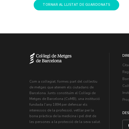
TORNAR AL LLISTAT DE GUARDONATS
DIR
Cita
Regi
Bors
Com a col·legiat, formes part del col·lectiu
Col·
de metges que atenem els ciutadans de
Inst
Barcelona. Junts constituïm el Col·legi de
Metges de Barcelona (CoMB), una institució
Pro
fundada l'any 1894 per defensar els
interessos de la professió, vetllar per la
DES
bona pràctica de la medicina i pel dret de
les persones a la protecció de la seva salut.