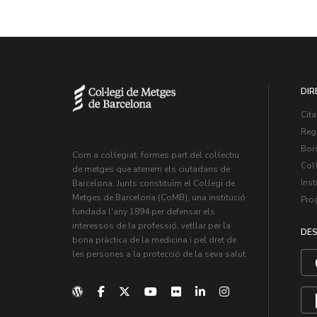
DIR
Cita
Regi
Bors
Com a col·legiat, formes part del col·lectiu
Col·
de metges que atenem els ciutadans de
Inst
Barcelona. Junts constituïm el Col·legi de
Metges de Barcelona (CoMB), una institució
Pro
fundada l'any 1894 per defensar els
interessos de la professió, vetllar per la
DES
bona pràctica de la medicina i pel dret de
les persones a la protecció de la seva salut.