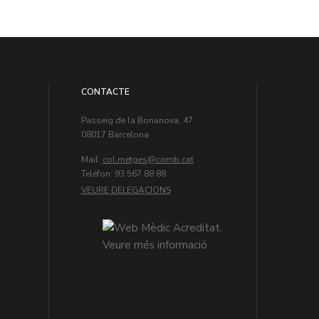
CONTACTE
Passeig de la Bonanova, 47
08017 Barcelona
Mail:
col.metges
Teléfon: 93 567 88 88
VEURE DELEGACIONS