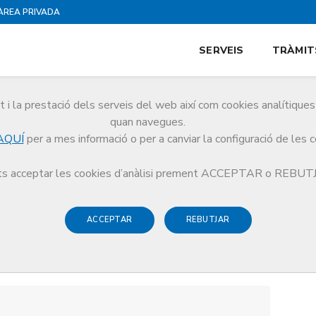
ÀREA PRIVADA
SERVEIS
TRÀMIT
i la prestació dels serveis del web així com cookies analítiqu
quan navegues.
AQUÍ
per a mes informació o per a canviar la configuració de les 
s acceptar les cookies d’anàlisi prement ACCEPTAR o REBU
ACCEPTAR
REBUTJAR