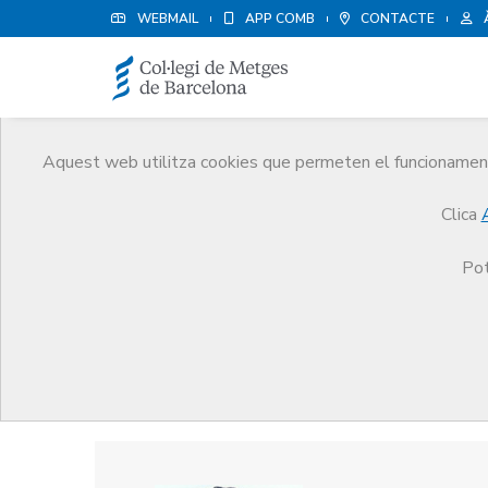
WEBMAIL
APP COMB
CONTACTE
Aquest web utilitza cookies que permeten el funcionament 
Premis
Clica
El CoMB
Premis
Guardonat Edició 2011
Pot
Guardonat Edició 2011