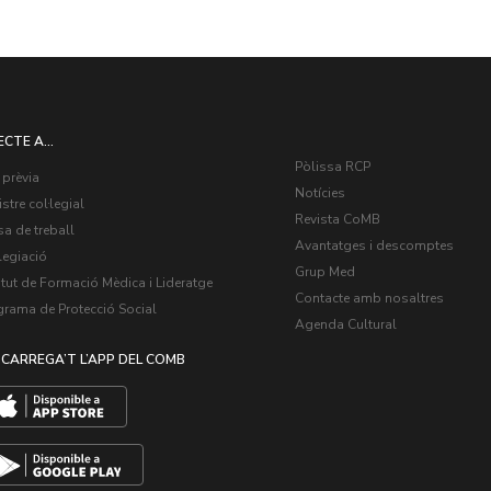
ECTE A...
Pòlissa RCP
 prèvia
Notícies
stre col·legial
Revista CoMB
a de treball
Avantatges i descomptes
legiació
Grup Med
itut de Formació Mèdica i Lideratge
Contacte amb nosaltres
grama de Protecció Social
Agenda Cultural
CARREGA’T L’APP DEL COMB