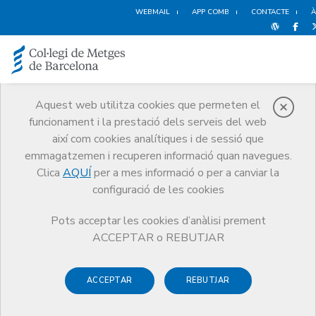
WEBMAIL
APP COMB
CONTACTE
À
Aquest web utilitza cookies que permeten el
funcionament i la prestació dels serveis del web
Català: millora la
així com cookies analítiques i de sessió que
comunicació amb el
emmagatzemen i recuperen informació quan navegues.
pacient
Clica
AQUÍ
per a mes informació o per a canviar la
Serveis
Exercici
configuració de les cookies
Català: millora la comunicació amb el pacient
Pots acceptar les cookies d’anàlisi prement
ACCEPTAR o REBUTJAR
Parelles Lingüístiques –
ACCEPTAR
REBUTJAR
Formulari Voluntari /