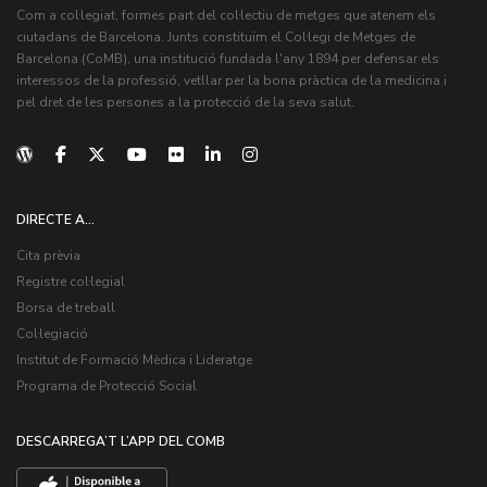
Com a col·legiat, formes part del col·lectiu de metges que atenem els
ciutadans de Barcelona. Junts constituïm el Col·legi de Metges de
Barcelona (CoMB), una institució fundada l'any 1894 per defensar els
interessos de la professió, vetllar per la bona pràctica de la medicina i
pel dret de les persones a la protecció de la seva salut.
DIRECTE A...
Cita prèvia
Registre col·legial
Borsa de treball
Col·legiació
Institut de Formació Mèdica i Lideratge
Programa de Protecció Social
DESCARREGA’T L’APP DEL COMB