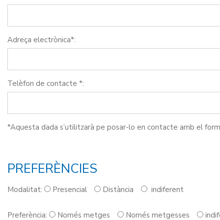
Adreça electrònica*:
Telèfon de contacte *:
*Aquesta dada s’utilitzarà pe posar-lo en contacte amb el for
PREFERÈNCIES
Modalitat:
Presencial
Distància
indiferent
Preferència:
Només metges
Només metgesses
indi