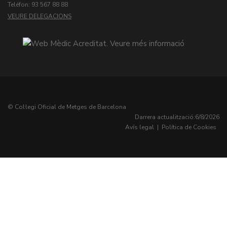
Teléfon: 93 567 88 88
VEURE DELEGACIONS
© Col·legi Oficial de Metges de Barcelona
Darrera actualització:
6/8/2026
Avís legal
|
Política de Cookies