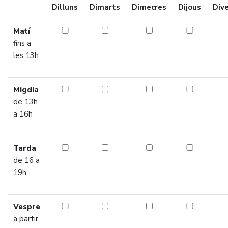
Dilluns
Dimarts
Dimecres
Dijous
Div
Matí
fins a
les 13h
Migdia
de 13h
a 16h
Tarda
de 16 a
19h
Vespre
a partir