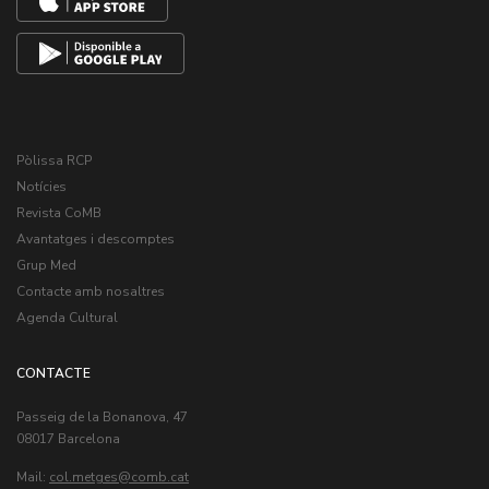
Pòlissa RCP
Notícies
Revista CoMB
Avantatges i descomptes
Grup Med
Contacte amb nosaltres
Agenda Cultural
CONTACTE
Passeig de la Bonanova, 47
08017 Barcelona
Mail:
col.metges