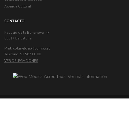
Agenda Cultural
CONTACTO
Passeig de la Bonanova, 47
08017 Barcelona
Mail:
col.metges
Telèfono: 93 567 88 88
VER DELEGACIONES
© Col·legi Oficial de Metges de Barcelona
Última actualización:
9/8/2026
Aviso legal
|
Política de Cookies