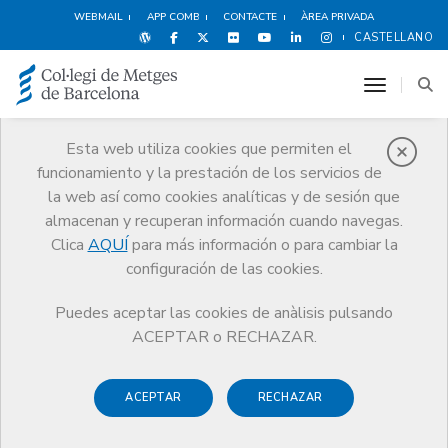
WEBMAIL
APP COMB
CONTACTE
ÀREA PRIVADA
CASTELLANO
toggle n
Esta web utiliza cookies que permiten el
funcionamiento y la prestación de los servicios de
Avantatges i
la web así como cookies analíticas y de sesión que
descomptes
almacenan y recuperan información cuando navegas.
Clica
AQUÍ
para más información o para cambiar la
Serveis
Altres serveis
Avantatges i descomptes
configuración de las cookies.
Ocio y Cultura
Puedes aceptar las cookies de anàlisis pulsando
ACEPTAR o RECHAZAR.
ACEPTAR
RECHAZAR
Ocio y Cultura
Espectáculos
Deportes y