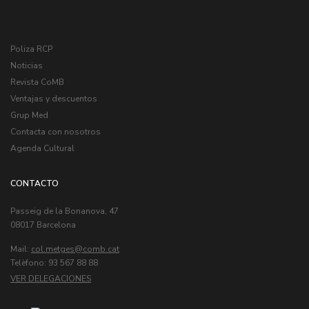
Poliza RCP
Noticias
Revista CoMB
Ventajas y descuentos
Grup Med
Contacta con nosotros
Agenda Cultural
CONTACTO
Passeig de la Bonanova, 47
08017 Barcelona
Mail:
col.metges
Telèfono: 93 567 88 88
VER DELEGACIONES