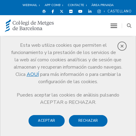
WEBMAIL
APP COMB
CONTACTE
ÀREA PRIVADA
CASTELLANO
toggle n
Esta web utiliza cookies que permiten el
funcionamiento y la prestación de los servicios de
Avantatges i
la web así como cookies analíticas y de sesión que
descomptes
almacenan y recuperan información cuando navegas.
Clica
AQUÍ
para más información o para cambiar la
Serveis
Altres serveis
Avantatges i descomptes
configuración de las cookies.
Ocio y Cultura
Revista Sàpiens
Puedes aceptar las cookies de anàlisis pulsando
ACEPTAR o RECHAZAR.
ACEPTAR
RECHAZAR
Espectáculos
Deportes y
Hoteles