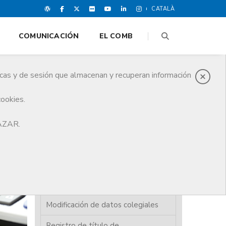
CATALÀ
COMUNICACIÓN
EL COMB
icas y de sesión que almacenan y recuperan información
cookies.
HAZAR.
Alta colegiación
Baja de colegiación
Carnet colegial / certificado
digital
Modificación de datos colegiales
Registro de título de