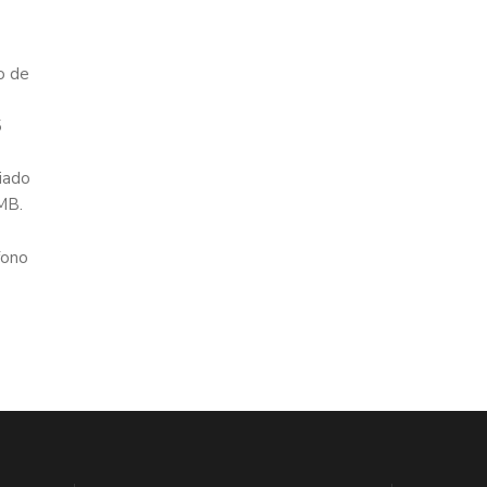
o de
5
iado
oMB.
fono