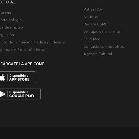
ECTO A...
Poliza RCP
 previa
Noticias
stro colegial
Revista CoMB
sa de empleo
Ventajas y descuentos
egiación
Grup Med
ituto de Formación Médica y Liderage
Contacta con nosotros
grama de Protección Social
Agenda Cultural
CÁRGATE LA APP COMB