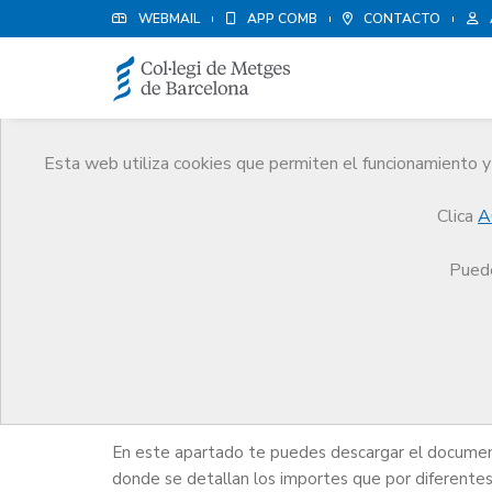
WEBMAIL
APP COMB
CONTACTO
Esta web utiliza cookies que permiten el funcionamiento y 
Médicos
Clica
A
Trámites
Médicos
Renta
Puede
Renta
En este apartado te puedes descargar el docume
donde se detallan los importes que por diferente