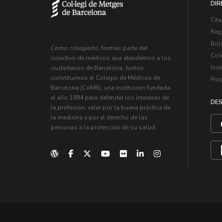
DIR
Cita
Regi
Bol
Como colegiado, formas parte del
Col
colectivo de médicos que atendemos a los
Inst
ciudadanos de Barcelona. Juntos
constituimos el Colegio de Médicos de
Pro
Barcelona (CoMB), una institución fundada
el año 1894 para defender los intereses de
DES
la profesión, velar por la buena práctica de
la medicina y por el derecho de las
personas a la protección de su salud.