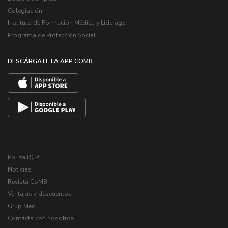
Colegiación
Instituto de Formación Médica y Liderage
Programa de Protección Social
DESCÁRGATE LA APP COMB
Poliza RCP
Noticias
Revista CoMB
Ventajas y descuentos
Grup Med
Contacta con nosotros