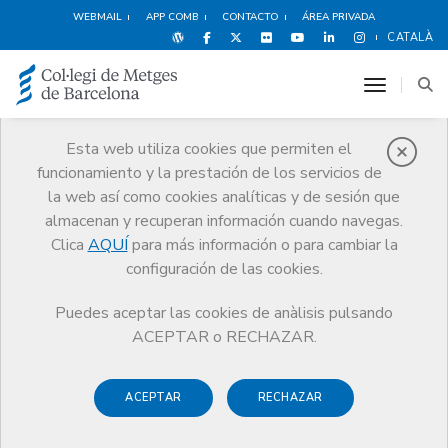
WEBMAIL
APP COMB
CONTACTO
ÁREA PRIVADA
CATALÀ
toggle n
Esta web utiliza cookies que permiten el
funcionamiento y la prestación de los servicios de
Campañas de
la web así como cookies analíticas y de sesión que
coperación
almacenan y recuperan información cuando navegas.
Clica
AQUÍ
para más información o para cambiar la
El CoMB
Campañas de coperación
#ElCoMBActua
configuración de las cookies.
Puedes aceptar las cookies de anàlisis pulsando
ACEPTAR o RECHAZAR.
#ElCoMBActua
ACEPTAR
RECHAZAR
Campaña de donaciones ante