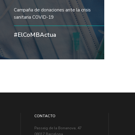
Campaña de donaciones ante la crisis
sanitaria COVID-19
#ElCoMBActua
CONTACTO
Passeig de la Bonanova, 47
08017 Barcelona