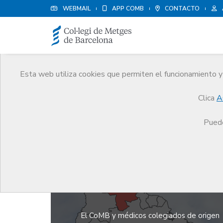
WEBMAIL
APP COMB
CONTACTO
Esta web utiliza cookies que permiten el funcionamiento y 
Campañas de coperació
Clica
A
El CoMB
Puede
El CoMB y médicos colegiados de origen