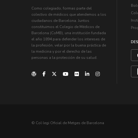
Bol
Como colegiado, formas parte del
Col
colectivo de médicos que atendemos a los
Inst
ciudadanos de Barcelona. Juntos
constituimos el Colegio de Médicos de
Pro
Barcelona (CoMB), una institución fundada
el año 1894 para defender los intereses de
DES
la profesión, velar por la buena práctica de
la medicina y por el derecho de las
personas a la protección de su salud.
© Col·legi Oficial de Metges de Barcelona