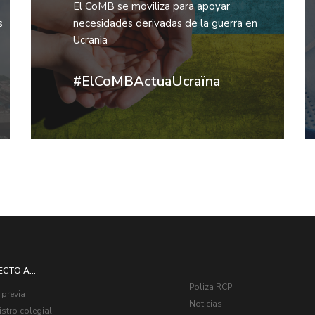
El CoMB se moviliza para apoyar
s
necesidades derivadas de la guerra en
Ucrania
#ElCoMBActuaUcraïna
ECTO A...
Poliza RCP
 previa
Noticias
stro colegial