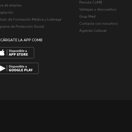
Revista CoMB
sa de empleo
Ventajas y descuentos
egiación
Grup Med
ituto de Formación Médica y Liderage
Contacta con nosotros
grama de Protección Social
Agenda Cultural
CÁRGATE LA APP COMB