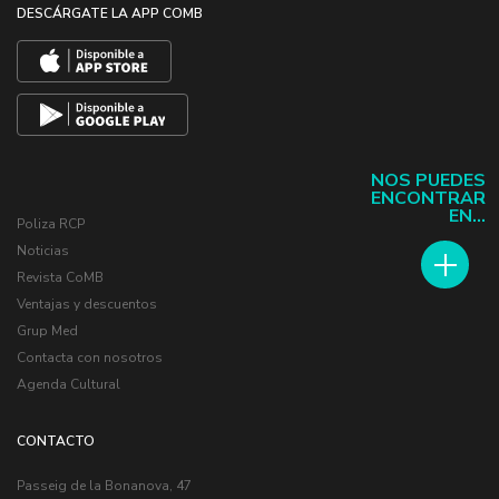
DESCÁRGATE LA APP COMB
NOS PUEDES
ENCONTRAR
EN...
Poliza RCP
Noticias
Revista CoMB
Ventajas y descuentos
Grup Med
Contacta con nosotros
Agenda Cultural
CONTACTO
Passeig de la Bonanova, 47