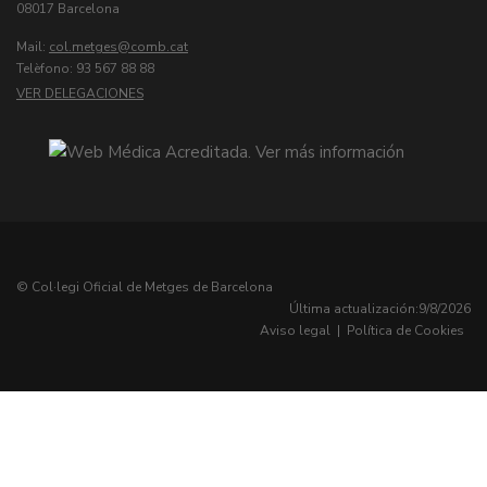
08017 Barcelona
Mail:
col.metges
Telèfono: 93 567 88 88
VER DELEGACIONES
© Col·legi Oficial de Metges de Barcelona
Última actualización:
9/8/2026
Aviso legal
|
Política de Cookies