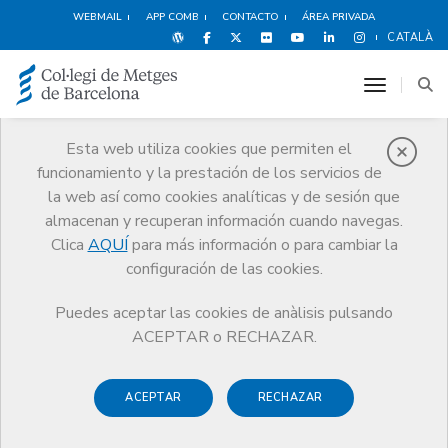
WEBMAIL
APP COMB
CONTACTO
ÁREA PRIVADA
CATALÀ
toggle n
Esta web utiliza cookies que permiten el
funcionamiento y la prestación de los servicios de
Historia
la web así como cookies analíticas y de sesión que
El CoMB
Historia
Archivo Histórico de las Ciencias de la Salud
almacenan y recuperan información cuando navegas.
Clica
AQUÍ
para más información o para cambiar la
configuración de las cookies.
Puedes aceptar las cookies de anàlisis pulsando
ACEPTAR o RECHAZAR.
ACEPTAR
RECHAZAR