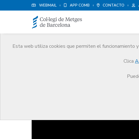
WEBMAIL
APP COMB
CONTACTO
Esta web utiliza cookies que permiten el funcionamiento y 
Instituto de Formación 
Clica
A
(IFMiL)
Servicios
Formación
Instituto de Formación Mé
Puede