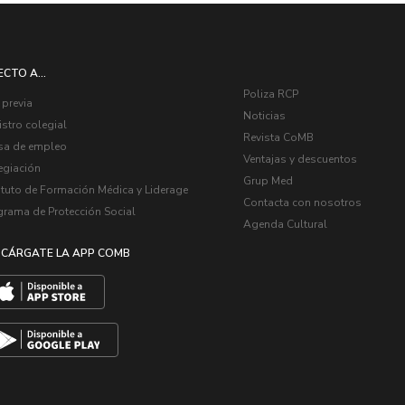
ECTO A...
Poliza RCP
 previa
Noticias
stro colegial
Revista CoMB
sa de empleo
Ventajas y descuentos
egiación
Grup Med
ituto de Formación Médica y Liderage
Contacta con nosotros
grama de Protección Social
Agenda Cultural
CÁRGATE LA APP COMB