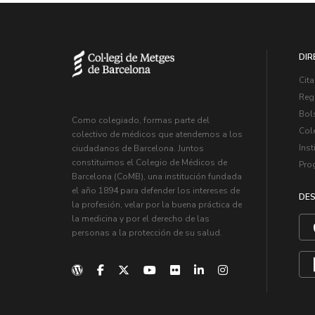
DIR
Cita
Regi
Bol
Como colegiado, formas parte del
Col
colectivo de médicos que atendemos a los
Inst
ciudadanos de Barcelona. Juntos
constituimos el Colegio de Médicos de
Pro
Barcelona (CoMB), una institución fundada
el año 1894 para defender los intereses de
DES
la profesión, velar por la buena práctica de
la medicina y por el derecho de las
personas a la protección de su salud.