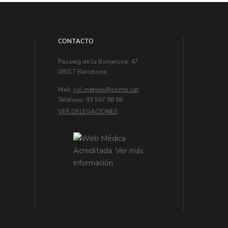
CONTACTO
Passeig de la Bonanova, 47
08017 Barcelona
Mail:
col.metges
Telèfono: 93 567 88 88
VER DELEGACIONES