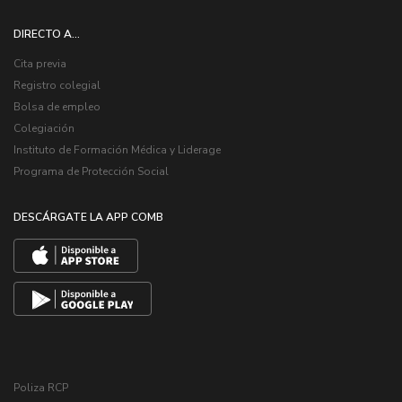
DIRECTO A...
Cita previa
Registro colegial
Bolsa de empleo
Colegiación
Instituto de Formación Médica y Liderage
Programa de Protección Social
DESCÁRGATE LA APP COMB
Poliza RCP