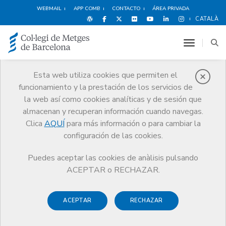
WEBMAIL
APP COMB
CONTACTO
ÁREA PRIVADA
CATALÀ
toggle n
Formación
Esta web utiliza cookies que permiten el
funcionamiento y la prestación de los servicios de
Oferta formativa competitiva e
innovadora que se ajusta a tus
la web así como cookies analíticas y de sesión que
intereses y necesidades
almacenan y recuperan información cuando navegas.
Clica
AQUÍ
para más información o para cambiar la
configuración de las cookies.
Puedes aceptar las cookies de anàlisis pulsando
ACEPTAR o RECHAZAR.
ACEPTAR
RECHAZAR
IFMiL