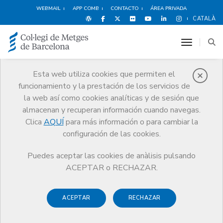
WEBMAIL
APP COMB
CONTACTO
ÁREA PRIVADA
CATALÀ
toggle n
Esta web utiliza cookies que permiten el
funcionamiento y la prestación de los servicios de
Comité de Ética de
la web así como cookies analíticas y de sesión que
Investigación
almacenan y recuperan información cuando navegas.
Servicios
Ejercicio
Comité de Ética de investigación
Clica
AQUÍ
para más información o para cambiar la
configuración de las cookies.
Puedes aceptar las cookies de anàlisis pulsando
ACEPTAR o RECHAZAR.
El Comité de Ética de investigación (CER) del Colegio de
Médicos de Barcelona, constituido en el año 2016, tiene
ACEPTAR
RECHAZAR
como misión velar por la seguridad, el bienestar y los
derechos de las personas que participan en proyectos de