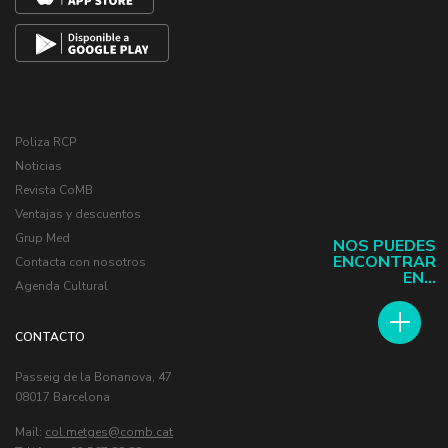
Poliza RCP
Noticias
Revista CoMB
Ventajas y descuentos
Grup Med
NOS PUEDES
ENCONTRAR
Contacta con nosotros
EN...
Agenda Cultural
CONTACTO
Passeig de la Bonanova, 47
08017 Barcelona
Mail:
col.metges