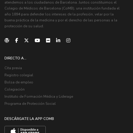
atendemos a los ciudadanos de Barcelona. Juntos constituimos el
Colegio de Médicos de Barcelona (CoMB), una institución fundada el
año 1894 para defender los intereses de la profesión, velar por la
buena práctica de la medicina y por el derecho de las personas a la
protección de su salud.
DIRECTO A...
Cita previa
Registro colegial
Bolsa de empleo
Colegiación
Instituto de Formación Médica y Liderage
Programa de Protección Social
DESCÁRGATE LA APP COMB