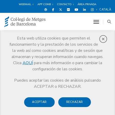
WEBMAIL
APP COMB
CONTACTO
ÁREA PRIVADA
CATALÀ
toggle n
Esta web utiliza cookies que permiten el
funcionamiento y la prestación de los servicios de
Sociedades
la web así como cookies analíticas y de sesión que
Profesionales
almacenan y recuperan información cuando navegas.
Clica
AQUÍ
para más información o para cambiar la
Trámites
Sociedades Profesionales
configuración de las cookies.
Alta en el Registro de Sociedades Profesionales
Puedes aceptar las cookies de anàlisis pulsando
ACEPTAR o RECHAZAR.
Alta en el Registro de
ACEPTAR
RECHAZAR
Sociedades Profesionales