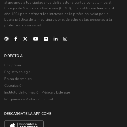
atendemos a los ciudadanos de Barcelona. Juntos constituimos el
Colegio de Médicos de Barcelona (CoMB), una institución fundada el
año 1894 para defender los intereses de la profesión, velar por la
buena práctica de la medicina y por el derecho de las personas a la
protección de su salud.
DIRECTO A...
Cita previa
Registro colegial
Bolsa de empleo
Colegiación
Instituto de Formación Médica y Liderage
Programa de Protección Social
DESCÁRGATE LA APP COMB