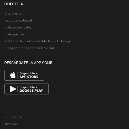
DIRECTO A...
Cita previa
Registro colegial
Bolsa de empleo
Colegiación
Instituto de Formación Médica y Liderage
Programa de Protección Social
DESCÁRGATE LA APP COMB
Poliza RCP
Noticias