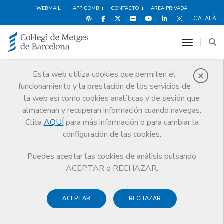
WEBMAIL
APP COMB
CONTACTO
ÁREA PRIVADA
CATALÀ
toggle n
Esta web utiliza cookies que permiten el
funcionamiento y la prestación de los servicios de
FlaixCoMB
la web así como cookies analíticas y de sesión que
Comunicación
FLAiXCoMB
almacenan y recuperan información cuando navegas.
Clica
AQUÍ
para más información o para cambiar la
configuración de las cookies.
Puedes aceptar las cookies de anàlisis pulsando
ACEPTAR o RECHAZAR.
ACEPTAR
RECHAZAR