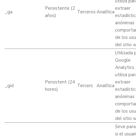
utiliza par
Persistente (2
extraer
_ga
Terceros
Analítica
años)
estadístic
anónimas 
comporta
de los usu
del sitio 
Utilizada 
Google
Analytics.
utiliza par
Persistent (24
extraer
_gid
Tercers
Analítica
hores)
estadístic
anónimas 
comporta
de los usu
del sitio 
Sirve para
si el usuar