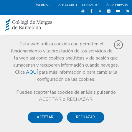
WEBMAIL
APP COMB
CONTACTO
ÁREA PRIVADA
Esta web utiliza cookies que permiten el
funcionamiento y la prestación de los servicios de
Política de Cookies
la web así como cookies analíticas y de sesión que
Inicio
Política de Cookies
almacenan y recuperan información cuando navegas.
Clica
AQUÍ
para más información o para cambiar la
configuración de las cookies.
Puedes aceptar las cookies de anàlisis pulsando
Política de cookies del
ACEPTAR o RECHAZAR.
Colegio de Médicos de
Barcelona (CoMB)
ACEPTAR
RECHAZAR
¿Qué es una cookie?