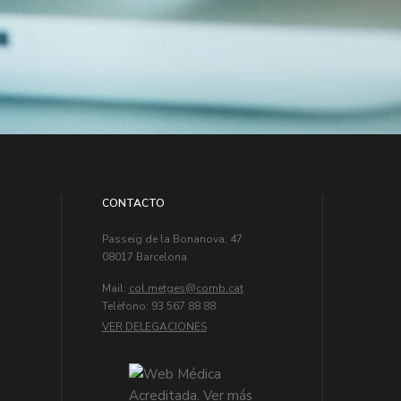
CONTACTO
Passeig de la Bonanova, 47
08017 Barcelona
Mail:
col.metges
Telèfono: 93 567 88 88
VER DELEGACIONES