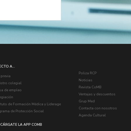
ECTO A...
Poliza RCP
 previa
Noticias
stro colegial
Revista CoMB
sa de empleo
Ventajas y descuentos
egiación
Grup Med
ituto de Formación Médica y Liderage
Contacta con nosotros
grama de Protección Social
Agenda Cultural
CÁRGATE LA APP COMB