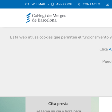
WEBMAIL
APP COMB
CONTACTO
Trámites
Esta web utiliza cookies que permiten el funcionamiento y 
Asesoramiento personalizado y gestiones diri
Clica
A
profesionales y estudiantes de medicina
Puede
Cita previa
Reserva un día y hora para