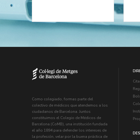
DIR
Cita
Regi
Bol
Como colegiado, formas parte del
Col
colectivo de médicos que atendemos a los
Inst
ciudadanos de Barcelona. Juntos
constituimos el Colegio de Médicos de
Pro
Barcelona (CoMB), una institución fundada
el año 1894 para defender los intereses de
DES
la profesión, velar por la buena práctica de