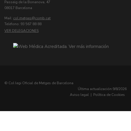
Passeig de la Bonanova, 47
08017 Barcelona
Mail:
col.metges
Telèfono: 93 567 88 88
VER DELEGACIONES
© Col·legi Oficial de Metges de Barcelona
Última actualización:
9/8/2026
Aviso legal
|
Política de Cookies