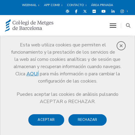
WEBMAIL
APP COMB
CONTACTO
ÁREA PRIVADA
toggle n
Esta web utiliza cookies que permiten el
funcionamiento y la prestación de los servicios de
Orientación
la web así como cookies analíticas y de sesión que
Profesional
almacenan y recuperan información cuando navegas.
Clica
AQUÍ
para más información o para cambiar la
Servicios
Orientación Profesional
Vida profesional
configuración de las cookies.
Puedes aceptar las cookies de anàlisis pulsando
ACEPTAR o RECHAZAR.
ACEPTAR
RECHAZAR