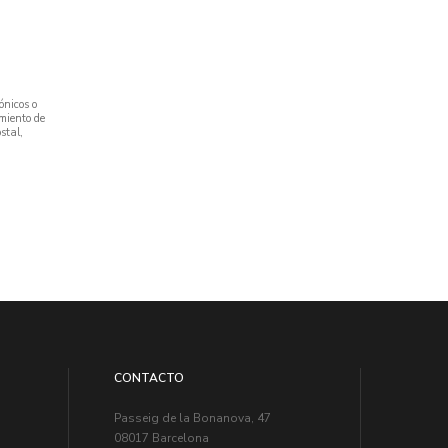
ónicos o
amiento de
stal,
CONTACTO
Passeig de la Bonanova, 47
08017 Barcelona