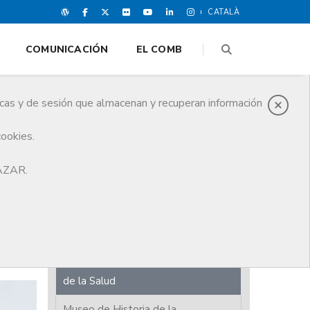
CATALÀ
COMUNICACIÓN
EL COMB
icas y de sesión que almacenan y recuperan información
cookies.
HAZAR.
Año conmemorativo
Felicitaciones de Navidad
Exposiciones
Archivo histórico de las Ciencias
de la Salud
Museo de Historia de la