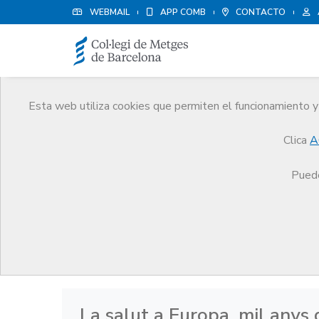
WEBMAIL
APP COMB
CONTACTO
Esta web utiliza cookies que permiten el funcionamiento y 
Historia
Clica
A
El CoMB
Historia
Archivo Histórico de las Cie
Puede
Archivo Histórico de las
La salut a Europa, mil anys d