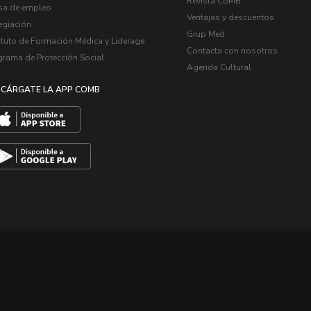
Revista CoMB
sa de empleo
Ventajas y descuentos
egiación
Grup Med
ituto de Formación Médica y Liderage
Contacta con nosotros
grama de Protección Social
Agenda Cultural
CÁRGATE LA APP COMB