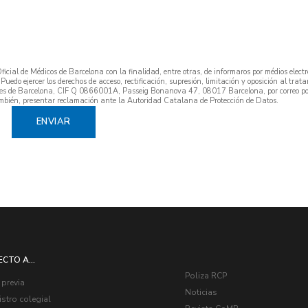
cial de Médicos de Barcelona con la finalidad, entre otras, de informaros por médios electr
. Puedo ejercer los derechos de acceso, rectificación, supresión, limitación y oposición al trat
Metges de Barcelona, CIF Q 0866001A, Passeig Bonanova 47, 08017 Barcelona, por correo po
mbién, presentar reclamación ante la Autoridad Catalana de Protección de Datos.
ECTO A...
Poliza RCP
 previa
Noticias
stro colegial