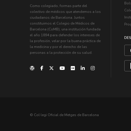
Bol
Como colegiado, formas parte del
Col
colectivo de médicos que atendemos a los
Inst
ciudadanos de Barcelona. Juntos
constituimos el Colegio de Médicos de
Pro
Barcelona (CoMB), una institución fundada
el año 1894 para defender los intereses de
DES
la profesión, velar por la buena práctica de
la medicina y por el derecho de las
personas a la protección de su salud.
© Col·legi Oficial de Metges de Barcelona