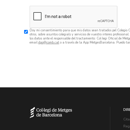
Doy mi consentimiento para que mis datos sean tratados pel Colegio Ofi
otros, sobre asuntos colegials y servicios de vuestro interes profesional
los datos ante el responsable del tractamiento: Col·legi Oficial de 
email
dpo
o a través de la App MetgesBarcelona. Puedo ta
DIR
Cita
Regi