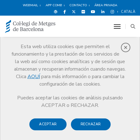
WEBMAIL
APP COMB
CONTACTO
ÁREA PRIVADA
CATALÀ
toggle n
Esta web utiliza cookies que permiten el
funcionamiento y la prestación de los servicios de
Médicos
la web así como cookies analíticas y de sesión que
Trámites
Médicos
almacenan y recuperan información cuando navegas.
Incapacidad Temporal por maternidad/paternidad
Clica
AQUÍ
para más información o para cambiar la
configuración de las cookies.
Puedes aceptar las cookies de anàlisis pulsando
ACEPTAR o RECHAZAR.
Incapacidad Temporal por
maternidad/paternidad
ACEPTAR
RECHAZAR