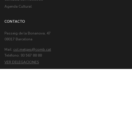
Agenda Cultural
CONTACTO
Passeig de la Bonanova, 47
08017 Barcelona
Mail:
col.metges
Telèfono: 93 567 88 88
VER DELEGACIONES
© Col·legi Oficial de Metges de Barcelona
Última actualización:
7/8/2026
Aviso legal
|
Política de Cookies