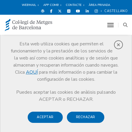
WEBMAIL
APP COMB
CONTACTE
ÀREA PRIVADA
CASTELLANO
toggle n
Esta web utiliza cookies que permiten el
funcionamiento y la prestación de los servicios de
Avantatges i
la web así como cookies analíticas y de sesión que
descomptes
almacenan y recuperan información cuando navegas.
Clica
AQUÍ
para más información o para cambiar la
Serveis
Altres serveis
Avantatges i descomptes
configuración de las cookies.
Formación Personal
Puedes aceptar las cookies de anàlisis pulsando
ACEPTAR o RECHAZAR.
ACEPTAR
RECHAZAR
Espectáculos
Deportes y
Hoteles