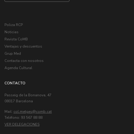
Poliza RCP
Noticias
Revista CoMB
Ventajas y descuentos
Grup Med
Contacta con nosotros
Agenda Cultural
CONTACTO
Passeig de la Bonanova, 47
08017 Barcelona
Mail:
col.metges
Telèfono: 93 567 88 88
VER DELEGACIONES