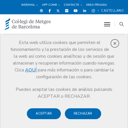
WEBMAIL
APP COMB
CONTACTE
ÀREA PRIVADA
CASTELLANO
toggle n
Esta web utiliza cookies que permiten el
funcionamiento y la prestación de los servicios de
Avantatges i
la web así como cookies analíticas y de sesión que
descomptes
almacenan y recuperan información cuando navegas.
Clica
AQUÍ
para más información o para cambiar la
Serveis
Altres serveis
Avantatges i descomptes
configuración de las cookies.
Deportes y Bienestar
Puedes aceptar las cookies de anàlisis pulsando
ACEPTAR o RECHAZAR.
ACEPTAR
RECHAZAR
Ocio y Cultura
Espectáculos
Deportes y