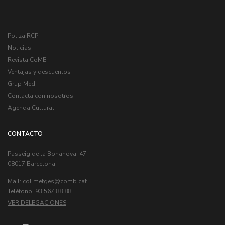
Poliza RCP
Noticias
Revista CoMB
Ventajas y descuentos
Grup Med
Contacta con nosotros
Agenda Cultural
CONTACTO
Passeig de la Bonanova, 47
08017 Barcelona
Mail:
col.metges
Telèfono: 93 567 88 88
VER DELEGACIONES