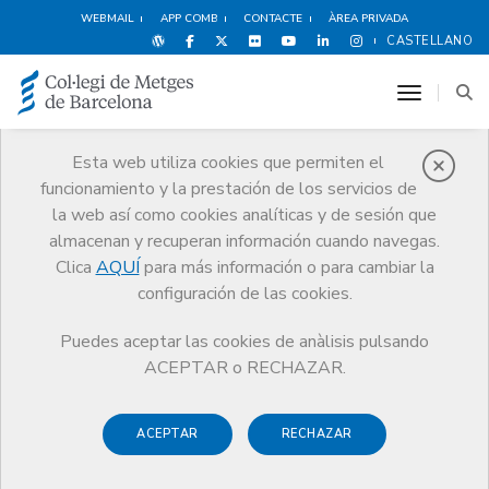
WEBMAIL
APP COMB
CONTACTE
ÀREA PRIVADA
CASTELLANO
toggle n
Esta web utiliza cookies que permiten el
funcionamiento y la prestación de los servicios de
Avantatges i
la web así como cookies analíticas y de sesión que
descomptes
almacenan y recuperan información cuando navegas.
Serveis
Altres serveis
Avantatges i descomptes
Clica
AQUÍ
para más información o para cambiar la
configuración de las cookies.
Puedes aceptar las cookies de anàlisis pulsando
ACEPTAR o RECHAZAR.
Escull una categoria:
ACEPTAR
RECHAZAR