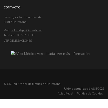
CONTACTO
Passeig de la Bonanova, 47
08017 Barcelona
Mail:
col.metges
Telèfono: 93 567 88 88
VER DELEGACIONES
© Col·legi Oficial de Metges de Barcelona
Última actualización:
6/8/2026
Aviso legal
|
Política de Cookies