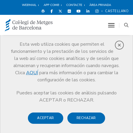
WEBMAIL
APP COMB
CONTACTE
ÀREA PRIVADA
CASTELLANO
toggle n
Esta web utiliza cookies que permiten el
funcionamiento y la prestación de los servicios de
Avantatges i
la web así como cookies analíticas y de sesión que
descomptes
almacenan y recuperan información cuando navegas.
Clica
AQUÍ
para más información o para cambiar la
Serveis
Altres serveis
Avantatges i descomptes
Vivienda
configuración de las cookies.
Puedes aceptar las cookies de anàlisis pulsando
ACEPTAR o RECHAZAR.
ACEPTAR
RECHAZAR
Espectáculos
Deportes y
Hoteles
Bienestar