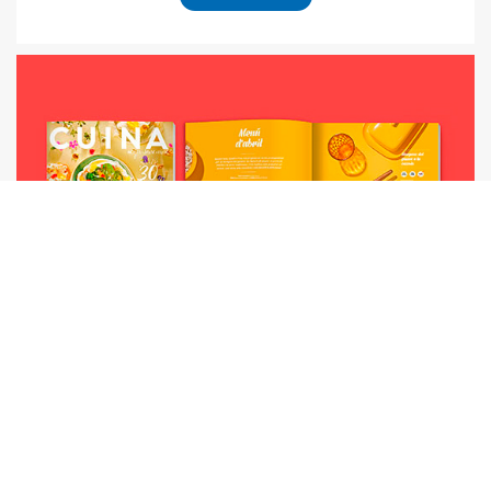
50%
Cuina
¡Disfruta del placer de comida, beber y vivir!