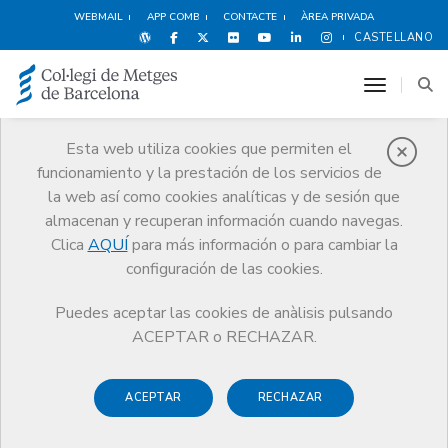
WEBMAIL
APP COMB
CONTACTE
ÀREA PRIVADA
CASTELLANO
toggle n
Esta web utiliza cookies que permiten el
Avantatges i
funcionamiento y la prestación de los servicios de
la web así como cookies analíticas y de sesión que
descomptes
almacenan y recuperan información cuando navegas.
Clica
AQUÍ
para más información o para cambiar la
Serveis
Altres serveis
Avantatges i descomptes
Estudiantes
configuración de las cookies.
Puedes aceptar las cookies de anàlisis pulsando
ACEPTAR o RECHAZAR.
ACEPTAR
RECHAZAR
Compras
Ocio y Cultura
Espectáculos