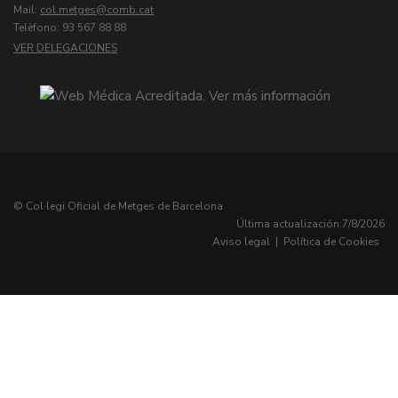
Mail:
col.metges
Telèfono: 93 567 88 88
VER DELEGACIONES
© Col·legi Oficial de Metges de Barcelona
Última actualización:
7/8/2026
Aviso legal
|
Política de Cookies