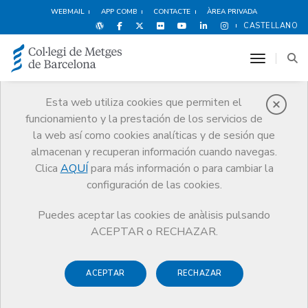
WEBMAIL
APP COMB
CONTACTE
ÀREA PRIVADA
CASTELLANO
toggle n
Esta web utiliza cookies que permiten el
funcionamiento y la prestación de los servicios de
Avantatges i
la web así como cookies analíticas y de sesión que
descomptes
almacenan y recuperan información cuando navegas.
Clica
AQUÍ
para más información o para cambiar la
Serveis
Altres serveis
Avantatges i descomptes
configuración de las cookies.
Ocio y Cultura
Revista Descobrir
Puedes aceptar las cookies de anàlisis pulsando
ACEPTAR o RECHAZAR.
ACEPTAR
RECHAZAR
Deportes y
Hoteles
Alimentación