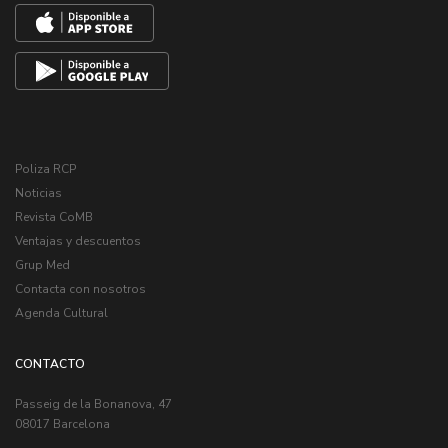
Poliza RCP
Noticias
Revista CoMB
Ventajas y descuentos
Grup Med
Contacta con nosotros
Agenda Cultural
CONTACTO
Passeig de la Bonanova, 47
08017 Barcelona