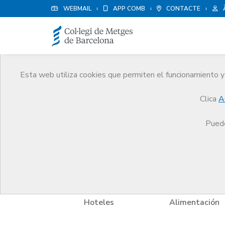
WEBMAIL
APP COMB
CONTACTE
Esta web utiliza cookies que permiten el funcionamiento y 
Avantatges i descompt
Clica
A
Serveis
Altres serveis
Avantatges i descompt
Puede
y Bienestar
Hoteles
Alimentación