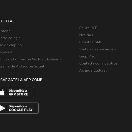
ECTO A...
Poliza RCP
 previa
Noticias
stro colegial
Revista CoMB
sa de empleo
Ventajas y descuentos
egiación
Grup Med
ituto de Formación Médica y Liderage
Contacta con nosotros
grama de Protección Social
Agenda Cultural
CÁRGATE LA APP COMB