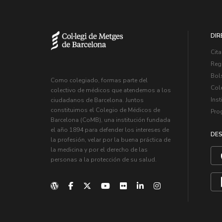
DIR
Cita
Regi
Bol
Como colegiado, formas parte del
Col
colectivo de médicos que atendemos a los
Inst
ciudadanos de Barcelona. Juntos
constituimos el Colegio de Médicos de
Pro
Barcelona (CoMB), una institución fundada
el año 1894 para defender los intereses de
DES
la profesión, velar por la buena práctica de
la medicina y por el derecho de las
personas a la protección de su salud.