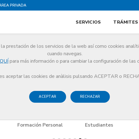
ÀREA PRIVADA
SERVICIOS
TRÁMITES
la prestación de los servicios de la web así como cookies analít
es
cuando navegas.
QUÍ
para más información o para cambiar la configuración de las 
es
Ocio y Cultura
COOKITECA
s aceptar las cookies de anàlisis pulsando ACEPTAR o REC
ACEPTAR
RECHAZAR
Formación Personal
Estudiantes