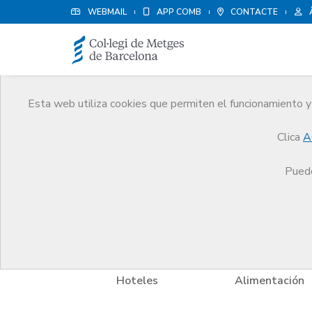
WEBMAIL
APP COMB
CONTACTE
Esta web utiliza cookies que permiten el funcionamiento y 
Avantatges i descompt
Clica
A
Serveis
Altres serveis
Avantatges i descompt
Puede
y Bienestar
Hoteles
Alimentación