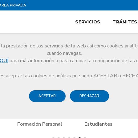
ÀREA PRIVADA
SERVICIOS
TRÁMITES
la prestación de los servicios de la web así como cookies analít
es
cuando navegas.
QUÍ
para más información o para cambiar la configuración de las 
es
Ocio y Cultura
Museo del Rock, Guitar Legends Hall
s aceptar las cookies de anàlisis pulsando ACEPTAR o REC
ACEPTAR
RECHAZAR
Formación Personal
Estudiantes