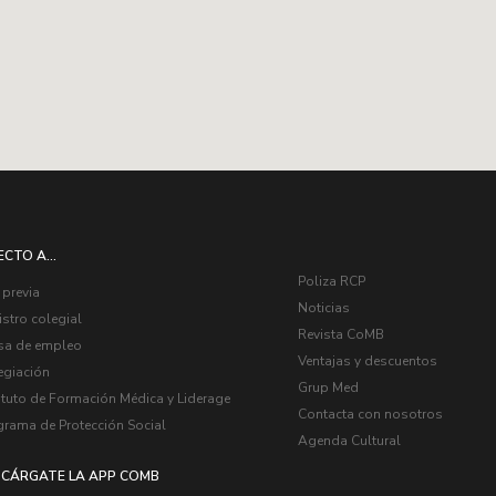
ECTO A...
Poliza RCP
 previa
Noticias
stro colegial
Revista CoMB
sa de empleo
Ventajas y descuentos
egiación
Grup Med
ituto de Formación Médica y Liderage
Contacta con nosotros
grama de Protección Social
Agenda Cultural
CÁRGATE LA APP COMB