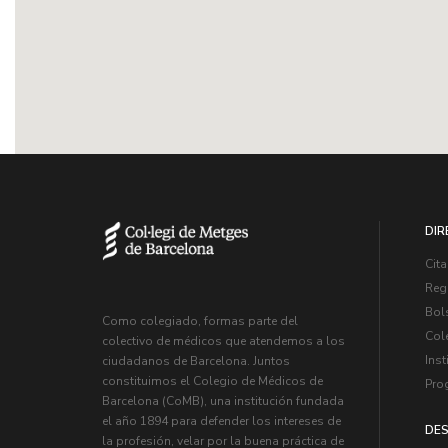
DIR
Cita
Regi
Bol
Como colegiado, formas parte del
Col
colectivo de médicos que atendemos a los
Inst
ciudadanos de Barcelona. Juntos
constituimos el Colegio de Médicos de
Pro
Barcelona (CoMB), una institución fundada
el año 1894 para defender los intereses de
DES
la profesión, velar por la buena práctica de