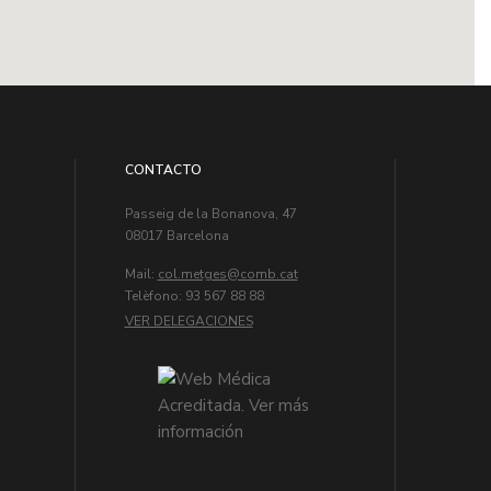
CONTACTO
Passeig de la Bonanova, 47
08017 Barcelona
Mail:
col.metges
Telèfono: 93 567 88 88
VER DELEGACIONES