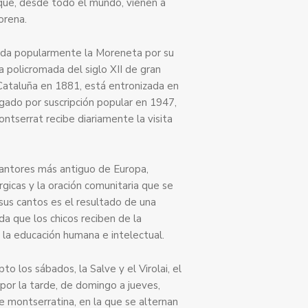
 que, desde todo el mundo, vienen a
orena.
ada popularmente la Moreneta por su
a policromada del siglo XII de gran
Cataluña en 1881, está entronizada en
agado por suscripción popular en 1947,
ntserrat recibe diariamente la visita
 cantores más antiguo de Europa,
úrgicas y la oración comunitaria que se
 sus cantos es el resultado de una
da que los chicos reciben de la
 la educación humana e intelectual.
to los sábados, la Salve y el Virolai, el
por la tarde, de domingo a jueves,
ve montserratina, en la que se alternan