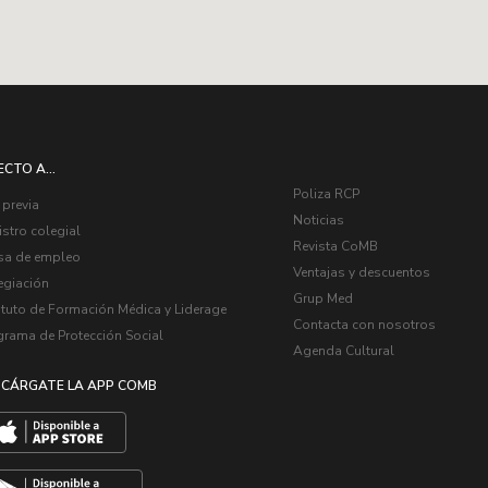
ECTO A...
Poliza RCP
 previa
Noticias
stro colegial
Revista CoMB
sa de empleo
Ventajas y descuentos
egiación
Grup Med
ituto de Formación Médica y Liderage
Contacta con nosotros
grama de Protección Social
Agenda Cultural
CÁRGATE LA APP COMB