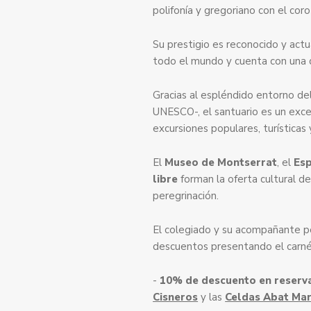
polifonía y gregoriano con el cor
Su prestigio es reconocido y act
todo el mundo y cuenta con una 
Gracias al espléndido entorno de
UNESCO-, el santuario es un exce
excursiones populares, turísticas 
El
Museo de Montserrat
, el
Esp
libre
forman la oferta cultural del
peregrinación.
El colegiado y su acompañante po
descuentos presentando el carné
-
10% de descuento en reserv
Cisneros
y las
Celdas Abat Ma