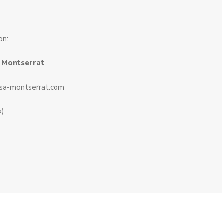
on:
 Montserrat
rsa-montserrat.com
a)