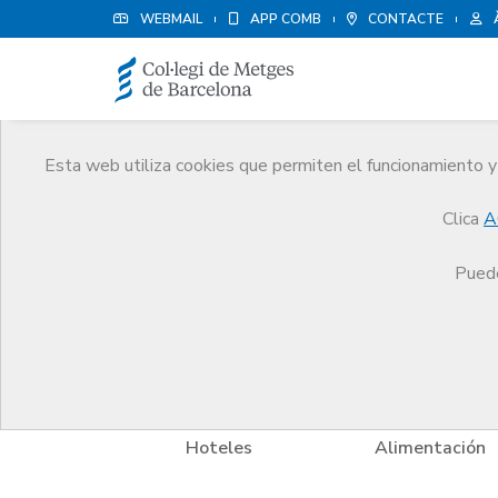
WEBMAIL
APP COMB
CONTACTE
Esta web utiliza cookies que permiten el funcionamiento y 
Avantatges i descompt
Clica
A
Serveis
Altres serveis
Avantatges i descompt
Puede
Hoteles
Alimentación
Formación Pers