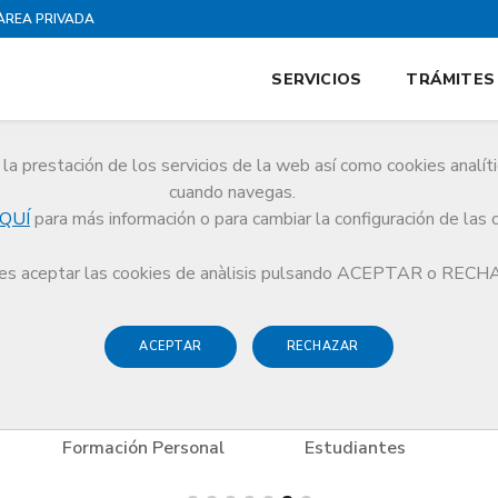
ÀREA PRIVADA
SERVICIOS
TRÁMITES
la prestación de los servicios de la web así como cookies analít
es
cuando navegas.
QUÍ
para más información o para cambiar la configuración de las 
es
Ocio y Cultura
Montserrat
s aceptar las cookies de anàlisis pulsando ACEPTAR o REC
ACEPTAR
RECHAZAR
onal
Estudiantes
Niños