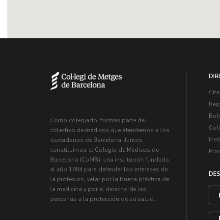
DIR
Cita
Regi
Bol
Como colegiado, formas parte del
Col
colectivo de médicos que atendemos a los
Inst
ciudadanos de Barcelona. Juntos
constituimos el Colegio de Médicos de
Pro
Barcelona (CoMB), una institución fundada
el año 1894 para defender los intereses de
DES
la profesión, velar por la buena práctica de
la medicina y por el derecho de las
personas a la protección de su salud.