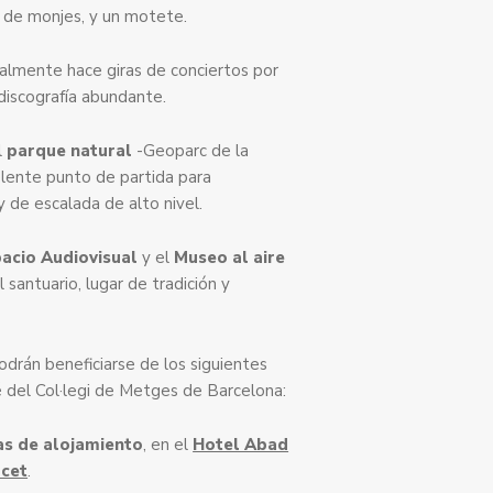
o de monjes, y un motete.
ualmente hace giras de conciertos por
discografía abundante.
l
parque natural
-Geoparc de la
lente punto de partida para
y de escalada de alto nivel.
acio Audiovisual
y el
Museo al aire
 santuario, lugar de tradición y
drán beneficiarse de los siguientes
 del Col·legi de Metges de Barcelona:
as de alojamiento
, en el
Hotel Abad
rcet
.