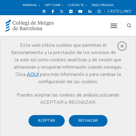
WEBMAIL
APP COMB
CONTACTE
ÀREA PRIVADA
CASTELLANO
toggle n
Esta web utiliza cookies que permiten el
funcionamiento y la prestación de los servicios de
Avantatges i
la web así como cookies analíticas y de sesión que
descomptes
almacenan y recuperan información cuando navegas.
Clica
AQUÍ
para más información o para cambiar la
Serveis
Altres serveis
Avantatges i descomptes
configuración de las cookies.
Ocio y Cultura
Revista PETIT SÀPIENS
Puedes aceptar las cookies de anàlisis pulsando
ACEPTAR o RECHAZAR.
ACEPTAR
RECHAZAR
Espectáculos
Deportes y
Hoteles