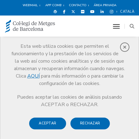
WEBMAIL
APP COMB
CONTACTO
ÁREA PRIVADA
CATALÀ
toggle n
Esta web utiliza cookies que permiten el
funcionamiento y la prestación de los servicios de
Quiénes somos
la web así como cookies analíticas y de sesión que
El CoMB
Quiénes somos
Secciones colegiales
almacenan y recuperan información cuando navegas.
Médicos de Estética
Clica
AQUÍ
para más información o para cambiar la
configuración de las cookies.
Puedes aceptar las cookies de anàlisis pulsando
ACEPTAR o RECHAZAR.
Secciones colegiales
Médicos de Estética
ACEPTAR
RECHAZAR