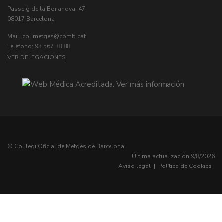
Passeig de la Bonanova, 47
08017 Barcelona
Mail:
col.metges
Telèfono: 93 567 88 88
VER DELEGACIONES
© Col·legi Oficial de Metges de Barcelona
Última actualización:
9/8/2026
Aviso legal
|
Política de Cookies