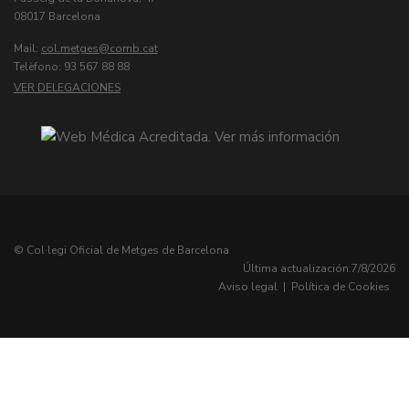
08017 Barcelona
Mail:
col.metges
Telèfono: 93 567 88 88
VER DELEGACIONES
© Col·legi Oficial de Metges de Barcelona
Última actualización:
7/8/2026
Aviso legal
|
Política de Cookies