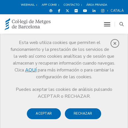
WEBMAIL
APP COMB
CONTACTO
ÁREA PRIVADA
CATALÀ
toggle n
Esta web utiliza cookies que permiten el
funcionamiento y la prestación de los servicios de
Quiénes somos
la web así como cookies analíticas y de sesión que
El CoMB
Quiénes somos
Juntas Comarcales
Bages
almacenan y recuperan información cuando navegas.
Clica
AQUÍ
para más información o para cambiar la
configuración de las cookies.
Puedes aceptar las cookies de anàlisis pulsando
Juntas Comarcales
ACEPTAR o RECHAZAR.
Bages
ACEPTAR
RECHAZAR