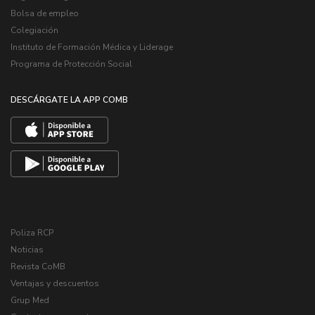
Bolsa de empleo
Colegiación
Instituto de Formación Médica y Liderage
Programa de Protección Social
DESCÁRGATE LA APP COMB
Poliza RCP
Noticias
Revista CoMB
Ventajas y descuentos
Grup Med