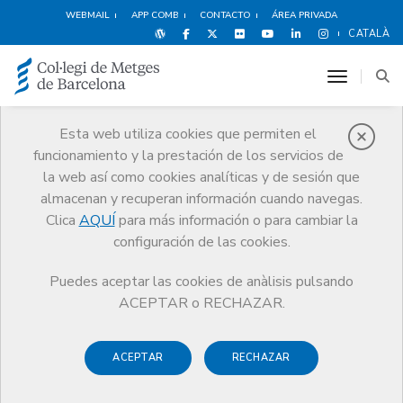
WEBMAIL
APP COMB
CONTACTO
ÁREA PRIVADA
CATALÀ
toggle n
Esta web utiliza cookies que permiten el
funcionamiento y la prestación de los servicios de
Quiénes somos
la web así como cookies analíticas y de sesión que
El CoMB
Quiénes somos
Juntas Comarcales
Maresme
almacenan y recuperan información cuando navegas.
Clica
AQUÍ
para más información o para cambiar la
configuración de las cookies.
Puedes aceptar las cookies de anàlisis pulsando
Juntas Comarcales
ACEPTAR o RECHAZAR.
Maresme
ACEPTAR
RECHAZAR