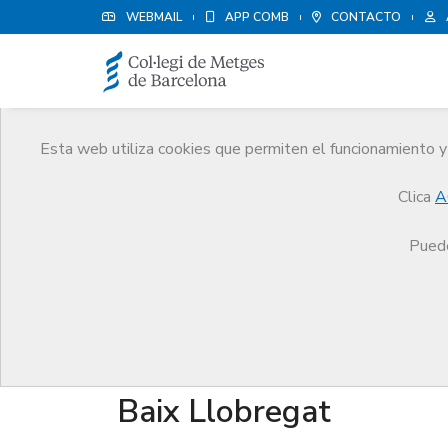
WEBMAIL
APP COMB
CONTACTO
Esta web utiliza cookies que permiten el funcionamiento y 
Quiénes somos
Clica
A
El CoMB
Quiénes somos
Juntas Comarcales
Puede
Juntas Comarcales
Baix Llobregat