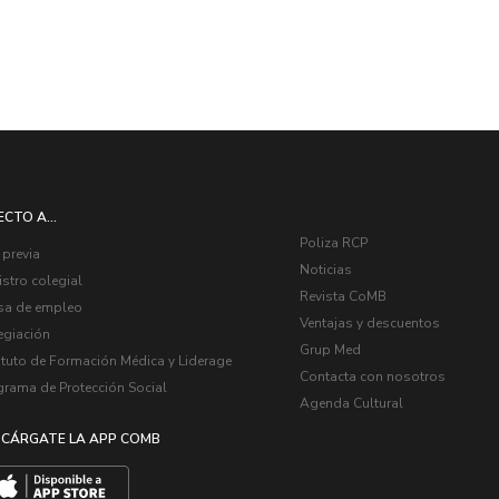
ECTO A...
Poliza RCP
 previa
Noticias
stro colegial
Revista CoMB
sa de empleo
Ventajas y descuentos
egiación
Grup Med
ituto de Formación Médica y Liderage
Contacta con nosotros
grama de Protección Social
Agenda Cultural
CÁRGATE LA APP COMB