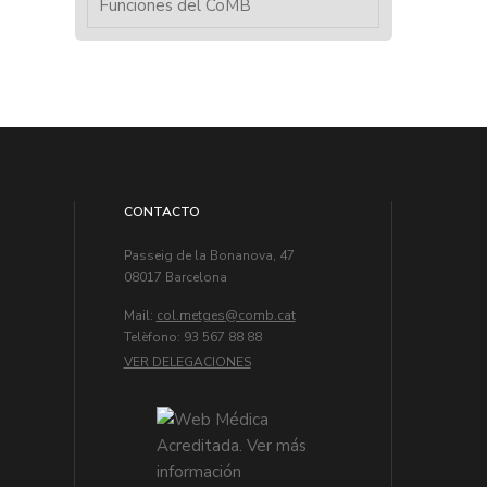
Funciones del CoMB
CONTACTO
Passeig de la Bonanova, 47
08017 Barcelona
Mail:
col.metges
Telèfono: 93 567 88 88
VER DELEGACIONES