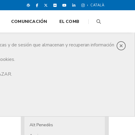
CATALÀ
COMUNICACIÓN
EL COMB
icas y de sesión que almacenan y recuperan información
cookies.
HAZAR.
El CoMB
Junta de Gobierno
Juntas Comarcales
Juntas comarcales
Alt Penedès