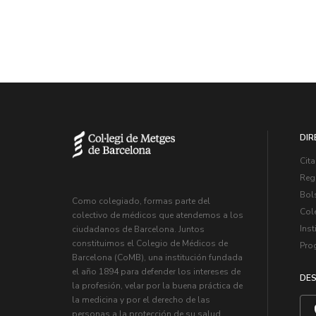
DIR
Cita
Regi
Bol
Como colegiado, formas parte del
Col
colectivo de médicos que atendemos a los
Inst
ciudadanos de Barcelona. Juntos
constituimos el Colegio de Médicos de
Pro
Barcelona (CoMB), una institución fundada
el año 1894 para defender los intereses de
DES
la profesión, velar por la buena práctica de
la medicina y por el derecho de las
personas a la protección de su salud.